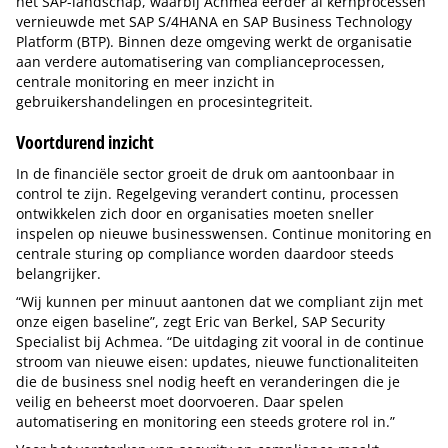
het SAP-landschap, waarbij Achmea eerder al kernprocessen
vernieuwde met SAP S/4HANA en SAP Business Technology
Platform (BTP). Binnen deze omgeving werkt de organisatie
aan verdere automatisering van complianceprocessen,
centrale monitoring en meer inzicht in
gebruikershandelingen en procesintegriteit.
Voortdurend inzicht
In de financiële sector groeit de druk om aantoonbaar in
control te zijn. Regelgeving verandert continu, processen
ontwikkelen zich door en organisaties moeten sneller
inspelen op nieuwe businesswensen. Continue monitoring en
centrale sturing op compliance worden daardoor steeds
belangrijker.
“Wij kunnen per minuut aantonen dat we compliant zijn met
onze eigen baseline”, zegt Eric van Berkel, SAP Security
Specialist bij Achmea. “De uitdaging zit vooral in de continue
stroom van nieuwe eisen: updates, nieuwe functionaliteiten
die de business snel nodig heeft en veranderingen die je
veilig en beheerst moet doorvoeren. Daar spelen
automatisering en monitoring een steeds grotere rol in.”