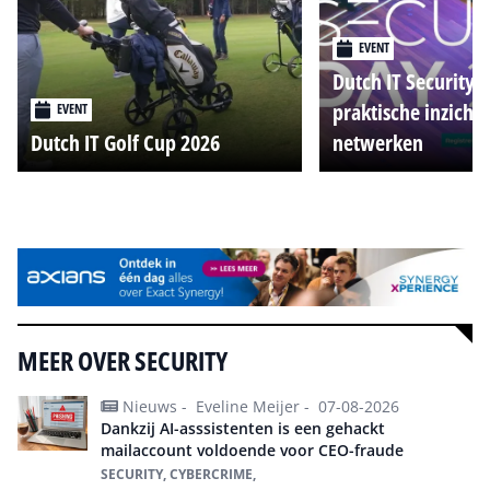
EVENT
Dutch IT Security 
praktische inzicht
EVENT
Dutch IT Golf Cup 2026
netwerken
Alle events
MEER OVER SECURITY
Nieuws -
Eveline Meijer -
07-08-2026
Dankzij AI-asssistenten is een gehackt
mailaccount voldoende voor CEO-fraude
SECURITY, CYBERCRIME,