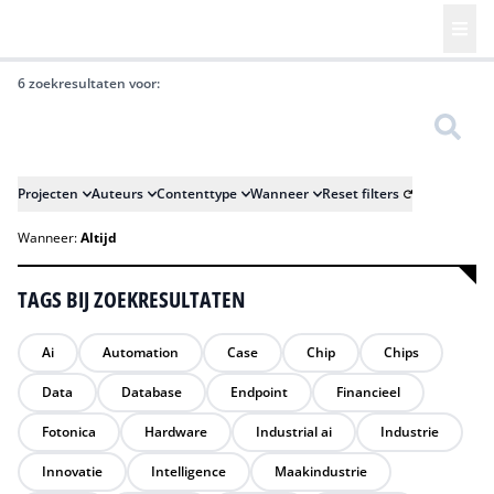
6 zoekresultaten voor:
Zoeken
Projecten
Auteurs
Contenttype
Wanneer
Reset filters
Wanneer:
Altijd
TAGS BIJ ZOEKRESULTATEN
Ai
Automation
Case
Chip
Chips
Data
Database
Endpoint
Financieel
Fotonica
Hardware
Industrial ai
Industrie
Innovatie
Intelligence
Maakindustrie