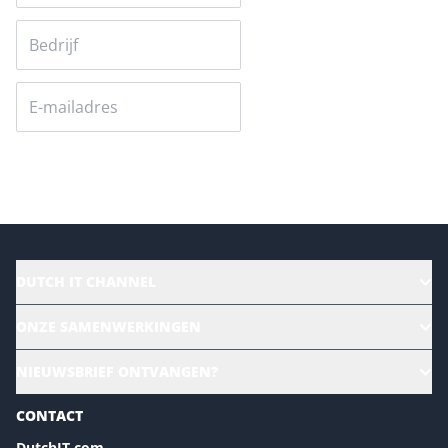
Versturen
DUTCH IT CHANNEL
Alle evenementen
ONZE SAMENWERKINGEN
Ons team
CloudLunch
NIEUWSBRIEF ONTVANGEN?
Homepage
Gartner
Magazines
CONTACT
NL Digital
Colofon
DutchIT.com