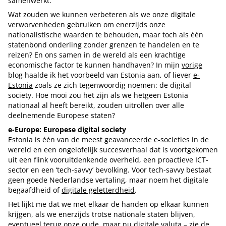
samenwerkt.
Wat zouden we kunnen verbeteren als we onze digitale
verworvenheden gebruiken om enerzijds onze
nationalistische waarden te behouden, maar toch als één
statenbond onderling zonder grenzen te handelen en te
reizen? En ons samen in de wereld als een krachtige
economische factor te kunnen handhaven? In mijn
vorige
blog haalde ik het voorbeeld van Estonia aan, of liever
e-
Estonia
zoals ze zich tegenwoordig noemen: de digital
society. Hoe mooi zou het zijn als we hetgeen Estonia
nationaal al heeft bereikt, zouden uitrollen over alle
deelnemende Europese staten?
e-Europe: Europese digital society
Estonia is één van de meest geavanceerde e-societies in de
wereld en een ongelofelijk succesverhaal dat is voortgekomen
uit een flink vooruitdenkende overheid, een proactieve ICT-
sector en een ‘tech-savvy’ bevolking. Voor tech-savvy bestaat
geen goede Nederlandse vertaling, maar noem het digitale
begaafdheid of
digitale geletterdheid
.
Het lijkt me dat we met elkaar de handen op elkaar kunnen
krijgen, als we enerzijds trotse nationale staten blijven,
eventueel terug onze oude, maar nu digitale valuta – zie de