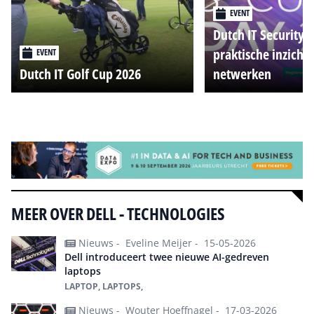
EVENT
Dutch IT Security 
praktische inzicht
EVENT
Dutch IT Golf Cup 2026
netwerken
Alle events
MEER OVER DELL - TECHNOLOGIES
Nieuws -
Eveline Meijer -
15-05-2026
Dell introduceert twee nieuwe AI-gedreven
laptops
LAPTOP, LAPTOPS,
Nieuws -
Wouter Hoeffnagel -
17-03-2026