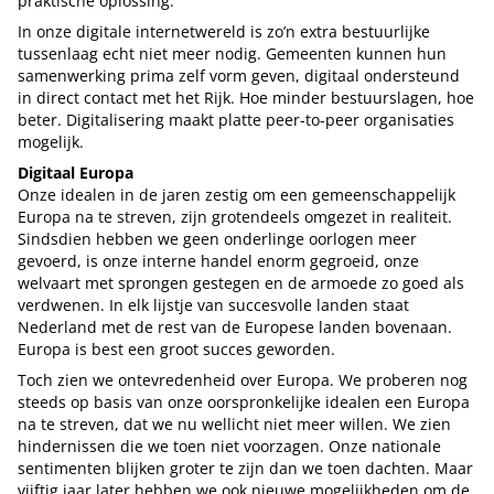
praktische oplossing.
In onze digitale internetwereld is zo’n extra bestuurlijke
tussenlaag echt niet meer nodig. Gemeenten kunnen hun
samenwerking prima zelf vorm geven, digitaal ondersteund
in direct contact met het Rijk. Hoe minder bestuurslagen, hoe
beter. Digitalisering maakt platte peer-to-peer organisaties
mogelijk.
Digitaal Europa
Onze idealen in de jaren zestig om een gemeenschappelijk
Europa na te streven, zijn grotendeels omgezet in realiteit.
Sindsdien hebben we geen onderlinge oorlogen meer
gevoerd, is onze interne handel enorm gegroeid, onze
welvaart met sprongen gestegen en de armoede zo goed als
verdwenen. In elk lijstje van succesvolle landen staat
Nederland met de rest van de Europese landen bovenaan.
Europa is best een groot succes geworden.
Toch zien we ontevredenheid over Europa. We proberen nog
steeds op basis van onze oorspronkelijke idealen een Europa
na te streven, dat we nu wellicht niet meer willen. We zien
hindernissen die we toen niet voorzagen. Onze nationale
sentimenten blijken groter te zijn dan we toen dachten. Maar
vijftig jaar later hebben we ook nieuwe mogelijkheden om de