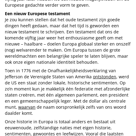
Europese gedachte verder vorm te geven.
Een nieuw Europese testament
Je zou kunnen stellen dat het oude testament zijn goede
dingen heeft gedaan, maar dat het tijd is geworden een
nieuw testament te schrijven. Een testament dat ons de
komende vijftig jaar weer het enthousiasme geeft om met
nieuwe – haalbare – doelen Europa globaal sterker en onszelf
(nog) welvarender te maken. Om Europa tussen de grote
wereldmachten een belangrijke speler te laten blijven, maar
ook onze eigen nationale identiteit behouden.
Toen in 1776 met de Onafhankelijkheidsverklaring van
Jefferson de Verenigde Staten van Amerika
ontstonden
, werd
de US een staat zonder lokale, historische sentimenten. Op
zo’n moment kun je makkelijk één federatie met afzonderlijke
staten creëren, met één algemeen parlement, een president
en een gemeenschappelijk leger. Met de dollar als centrale
munt,
waarvan
de naam oorspronkelijk zelfs van ons woord
daalder komt.
Onze historie in Europa is totaal anders en bestaat uit
eeuwenoude, zelfstandige naties met eigen historie,
sentimenten, gewoontes en leefwijzen. Vooral die laatsten