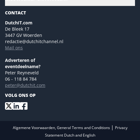
Gartner
Magazines
CONTACT
NL Digital
Colofon
DutchIT.com
Marketingmogelijkheden 2026
De Bleek 17
Eventmogelijkheden 2026
3447 GV Woerden
redactie@dutchitchannel.nl
Advertising opportunities 2026 ENG
Mail ons
Event opportunities 2026 ENG
Versturen
Adverteren of
eventdeelname?
Peter Reyneveld
06 - 118 84 784
peter@dutchit.com
VOLG ONS OP
|
Algemene Voorwaarden, General Terms and Conditions
Privacy
Statement Dutch and English