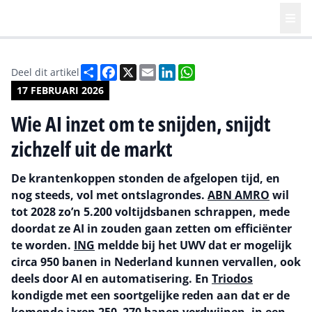
Deel
Facebook
X
Email
LinkedIn
WhatsApp
Deel dit artikel
17 FEBRUARI 2026
Wie AI inzet om te snijden, snijdt
zichzelf uit de markt
De krantenkoppen stonden de afgelopen tijd, en
nog steeds, vol met ontslagrondes.
ABN AMRO
wil
tot 2028 zo’n 5.200 voltijdsbanen schrappen, mede
doordat ze AI in zouden gaan zetten om efficiënter
te worden.
ING
meldde bij het UWV dat er mogelijk
circa 950 banen in Nederland kunnen vervallen, ook
deels door AI en automatisering. En
Triodos
kondigde met een soortgelijke reden aan dat er de