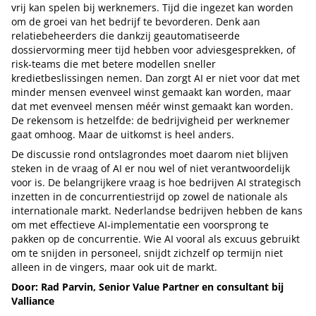
vrij kan spelen bij werknemers. Tijd die ingezet kan worden
om de groei van het bedrijf te bevorderen. Denk aan
relatiebeheerders die dankzij geautomatiseerde
dossiervorming meer tijd hebben voor adviesgesprekken, of
risk‑teams die met betere modellen sneller
kredietbeslissingen nemen. Dan zorgt AI er niet voor dat met
minder mensen evenveel winst gemaakt kan worden, maar
dat met evenveel mensen méér winst gemaakt kan worden.
De rekensom is hetzelfde: de bedrijvigheid per werknemer
gaat omhoog. Maar de uitkomst is heel anders.
De discussie rond ontslagrondes moet daarom niet blijven
steken in de vraag of AI er nou wel of niet verantwoordelijk
voor is. De belangrijkere vraag is hoe bedrijven AI strategisch
inzetten in de concurrentiestrijd op zowel de nationale als
internationale markt. Nederlandse bedrijven hebben de kans
om met effectieve AI‑implementatie een voorsprong te
pakken op de concurrentie. Wie AI vooral als excuus gebruikt
om te snijden in personeel, snijdt zichzelf op termijn niet
alleen in de vingers, maar ook uit de markt.
Door: Rad Parvin, Senior Value Partner en consultant bij
Valliance