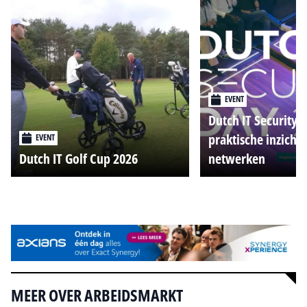
EVENT
Dutch IT Security 
praktische inzicht
EVENT
Dutch IT Golf Cup 2026
netwerken
Alle events
MEER OVER ARBEIDSMARKT