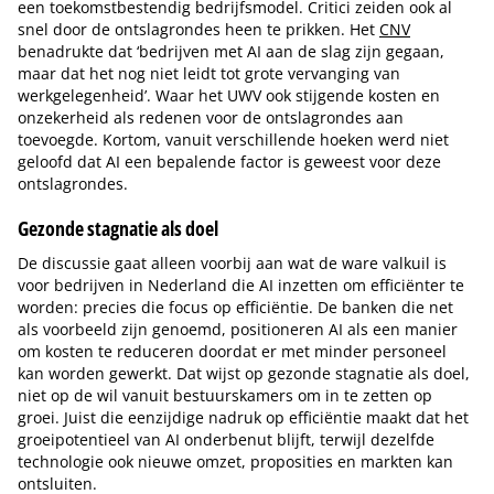
een toekomstbestendig bedrijfsmodel. Critici zeiden ook al
snel door de ontslagrondes heen te prikken. Het
CNV
benadrukte dat ‘bedrijven met AI aan de slag zijn gegaan,
maar dat het nog niet leidt tot grote vervanging van
werkgelegenheid’. Waar het UWV ook stijgende kosten en
onzekerheid als redenen voor de ontslagrondes aan
toevoegde. Kortom, vanuit verschillende hoeken werd niet
geloofd dat AI een bepalende factor is geweest voor deze
ontslagrondes.
Gezonde stagnatie als doel
De discussie gaat alleen voorbij aan wat de ware valkuil is
voor bedrijven in Nederland die AI inzetten om efficiënter te
worden: precies die focus op efficiëntie. De banken die net
als voorbeeld zijn genoemd, positioneren AI als een manier
om kosten te reduceren doordat er met minder personeel
kan worden gewerkt. Dat wijst op gezonde stagnatie als doel,
niet op de wil vanuit bestuurskamers om in te zetten op
groei. Juist die eenzijdige nadruk op efficiëntie maakt dat het
groeipotentieel van AI onderbenut blijft, terwijl dezelfde
technologie ook nieuwe omzet, proposities en markten kan
ontsluiten.