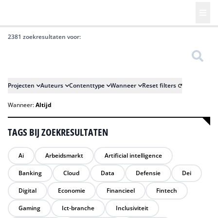
2381 zoekresultaten voor:
Zoeken
Projecten
Auteurs
Contenttype
Wanneer
Reset filters
Wanneer:
Altijd
TAGS BIJ ZOEKRESULTATEN
Ai
Arbeidsmarkt
Artificial intelligence
Banking
Cloud
Data
Defensie
Dei
Digital
Economie
Financieel
Fintech
Gaming
Ict-branche
Inclusiviteit