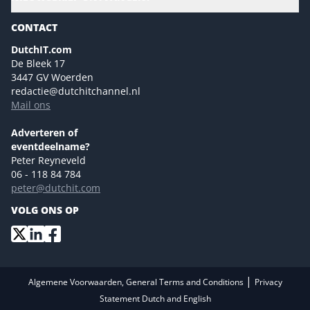
Gartner
Magazines
CONTACT
NL Digital
Colofon
DutchIT.com
Marketingmogelijkheden 2026
De Bleek 17
Eventmogelijkheden 2026
3447 GV Woerden
redactie@dutchitchannel.nl
Advertising opportunities 2026 ENG
Mail ons
Event opportunities 2026 ENG
Versturen
Adverteren of
eventdeelname?
Peter Reyneveld
06 - 118 84 784
peter@dutchit.com
VOLG ONS OP
|
Algemene Voorwaarden, General Terms and Conditions
Privacy
Statement Dutch and English