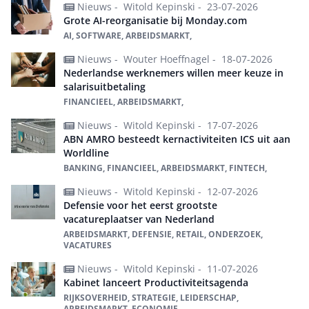
Nieuws -
Witold Kepinski -
23-07-2026
Grote AI-reorganisatie bij Monday.com
AI, SOFTWARE, ARBEIDSMARKT,
Nieuws -
Wouter Hoeffnagel -
18-07-2026
Nederlandse werknemers willen meer keuze in
salarisuitbetaling
FINANCIEEL, ARBEIDSMARKT,
Nieuws -
Witold Kepinski -
17-07-2026
ABN AMRO besteedt kernactiviteiten ICS uit aan
Worldline
BANKING, FINANCIEEL, ARBEIDSMARKT, FINTECH,
Nieuws -
Witold Kepinski -
12-07-2026
Defensie voor het eerst grootste
vacatureplaatser van Nederland
ARBEIDSMARKT, DEFENSIE, RETAIL, ONDERZOEK,
VACATURES
Nieuws -
Witold Kepinski -
11-07-2026
Kabinet lanceert Productiviteitsagenda
RIJKSOVERHEID, STRATEGIE, LEIDERSCHAP,
ARBEIDSMARKT, ECONOMIE