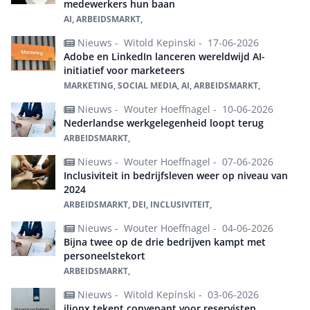
medewerkers hun baan
AI, ARBEIDSMARKT,
Nieuws -
Witold Kepinski -
17-06-2026
Adobe en LinkedIn lanceren wereldwijd AI-
initiatief voor marketeers
MARKETING, SOCIAL MEDIA, AI, ARBEIDSMARKT,
Nieuws -
Wouter Hoeffnagel -
10-06-2026
Nederlandse werkgelegenheid loopt terug
ARBEIDSMARKT,
Nieuws -
Wouter Hoeffnagel -
07-06-2026
Inclusiviteit in bedrijfsleven weer op niveau van
2024
ARBEIDSMARKT, DEI, INCLUSIVITEIT,
Nieuws -
Wouter Hoeffnagel -
04-06-2026
Bijna twee op de drie bedrijven kampt met
personeelstekort
ARBEIDSMARKT,
Nieuws -
Witold Kepinski -
03-06-2026
ilionx tekent convenant voor reservisten