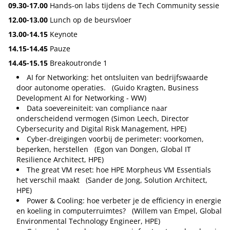
09.30-17.00
Hands-on labs tijdens de Tech Community sessie
12.00-13.00
Lunch op de beursvloer
13.00-14.15
Keynote
14.15-14.45
Pauze
14.45-15.15
Breakoutronde 1
AI for Networking: het ontsluiten van bedrijfswaarde
door autonome operaties. (Guido Kragten, Business
Development AI for Networking - WW)
Data soevereiniteit: van compliance naar
onderscheidend vermogen (Simon Leech, Director
Cybersecurity and Digital Risk Management, HPE)
Cyber-dreigingen voorbij de perimeter: voorkomen,
beperken, herstellen (Egon van Dongen, Global IT
Resilience Architect, HPE)
The great VM reset: hoe HPE Morpheus VM Essentials
het verschil maakt (Sander de Jong, Solution Architect,
HPE)
Power & Cooling: hoe verbeter je de efficiency in energie
en koeling in computerruimtes? (Willem van Empel, Global
Environmental Technology Engineer, HPE)