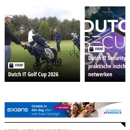
EVENT
Dutch IT Security 
praktische inzicht
EVENT
Dutch IT Golf Cup 2026
netwerken
Alle events