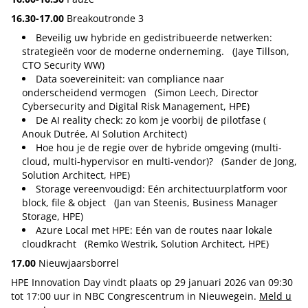
16.30-17.00
Breakoutronde 3
Beveilig uw hybride en gedistribueerde netwerken:
strategieën voor de moderne onderneming. (Jaye Tillson,
CTO Security WW)
Data soevereiniteit: van compliance naar
onderscheidend vermogen (Simon Leech, Director
Cybersecurity and Digital Risk Management, HPE)
De AI reality check: zo kom je voorbij de pilotfase (
Anouk Dutrée, AI Solution Architect)
Hoe hou je de regie over de hybride omgeving (multi-
cloud, multi-hypervisor en multi-vendor)? (Sander de Jong,
Solution Architect, HPE)
Storage vereenvoudigd: Eén architectuurplatform voor
block, file & object (Jan van Steenis, Business Manager
Storage, HPE)
Azure Local met HPE: Eén van de routes naar lokale
cloudkracht (Remko Westrik, Solution Architect, HPE)
17.00
Nieuwjaarsborrel
HPE Innovation Day vindt plaats op 29 januari 2026 van 09:30
tot 17:00 uur in NBC Congrescentrum in Nieuwegein.
Meld u