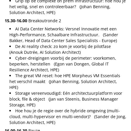
Grip op de complexe on prem infrastructuur: hoe hou je
het veilig, snel en controleerbaar? (Johan Benning,
Solution Architect, HPE)
15.30-16.00
Breakoutronde 2
AI Data Center Networks: Versnel Innovatie met een
High-Performance, Schaalbare Infrastructuur. (Sander
Bakker, Head of Data Center Sales Specialists - Europe)
De AI reality check: zo kom je voorbij de pilotfase
(Anouk Dutrée, AI Solution Architect)
Cyber-dreigingen voorbij de perimeter: voorkomen,
beperken, herstellen (Egon van Dongen, Global IT
Resilience Architect, HPE)
The great VM reset: hoe HPE Morpheus VM Essentials
het verschil maakt (Johan Benning, Solution Architect,
HPE)
Storage vereenvoudigd: Eén architectuurplatform voor
block, file & object (Jan van Steenis, Business Manager
Storage, HPE)
Hoe hou je de regie over de hybride omgeving (multi-
cloud, multi-hypervisor en multi-vendor)? (Sander de Jong,
Solution Architect, HPE)
16.00-16.30
Pauze