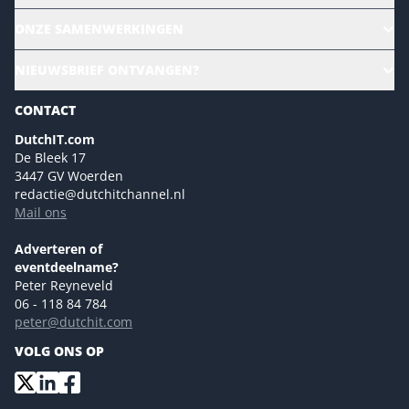
Alle evenementen
ONZE SAMENWERKINGEN
Ons team
CloudLunch
NIEUWSBRIEF ONTVANGEN?
Homepage
Gartner
Magazines
CONTACT
NL Digital
Colofon
DutchIT.com
Marketingmogelijkheden 2026
De Bleek 17
Eventmogelijkheden 2026
3447 GV Woerden
redactie@dutchitchannel.nl
Advertising opportunities 2026 ENG
Mail ons
Event opportunities 2026 ENG
Versturen
Adverteren of
eventdeelname?
Peter Reyneveld
06 - 118 84 784
peter@dutchit.com
VOLG ONS OP