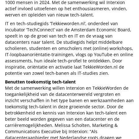
1000 mensen in 2024. Met de samenwerking wil Interxion
actief invloed uitoefenen op het enthousiasmeren, vinden,
werven en opleiden van nieuw tech-talent.
IT en tech-studiegids ‘Tekkieworden.nl’, onderdeel van
incubator ‘TechConnect’ van de Amsterdam Economic Board,
speelt in op de groei van tech en IT en de vraag van
datacenters naar talent. De studiegids helpt middelbare
scholieren, studenten en omscholers met (online) workshops,
IT-loopbaanoriëntatie-trainingen, vlogs op YouTube en online
assessments, hun ideale tech-profiel te ontdekken. Door
inspiratie, oriëntatie en activatie laat TekkieWorden.nl de
potentie van zowel tech-banen als IT-studies zien.
Benutten toekomstig tech-talent
Met de samenwerking willen Interxion en TekkieWorden de
toegankelijkheid van de datacenterwereld vergroten en
inzicht verschaffen in het type banen en werkzaamheden aan
toekomstig tech-talent in deze groeiende sector. Door de
betrokkenheid en kennis van Interxion kan tech-talent een
beter beeld worden gegeven van een datacenter en de
carrièremogelijkheden. Melissa Scholten, Marketing &
Communications Executive bij Interxion: “Als
datacenteraanbieder met Nederlandse roots dragen we