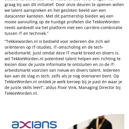
graag bij aan dit initiatief. Door onze deuren te openen willen
we talent aanspreken en het gesloten beeld van een
datacenter kantelen. Met dit partnership bieden wij een
mooie aanvulling op de huidige profielen die TekkieWorden
reeds aanbiedt via het platform met een carrière-combinatie
tussen IT en techniek.”
“Tekkieworden.nl is bedoeld voor iedereen die zich wil
oriënteren op IT-studies, IT-omscholing en de tech-
arbeidsmarkt. Juist omdat deze IT-markt breed en divers is,
wil TekkieWorden.nl potentieel talent helpen een richting te
kiezen door de juiste informatie te ontsluiten en zo de IT-
arbeidsmarkt voorzien van nieuw en divers talent. Iedereen
kan aan de slag in tech, zelfs als je nog onervaren bent. Op
TekkieWorden.nl ontdek je welk beroep bij je past én waar je
de juiste skills leert”, aldus Floor Vink, Managing Director bij
TekkieWorden.nl.
Tip de redactie