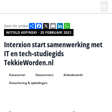
Deel
Facebook
X
Email
LinkedIn
WhatsApp
Deel dit artikel
WITOLD KEPINSKI - 25 FEBRUARI 2021
Interxion start samenwerking met
IT en tech-studiegids
TekkieWorden.nl
Datacenter
Datacenters
Arbeidsmarkt
Detachering & opleidingen