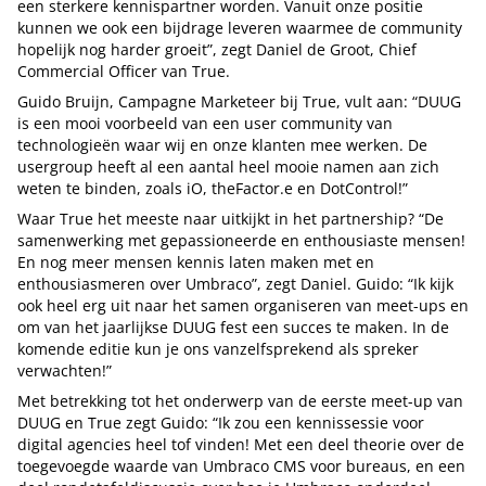
een sterkere kennispartner worden. Vanuit onze positie
kunnen we ook een bijdrage leveren waarmee de community
hopelijk nog harder groeit”, zegt Daniel de Groot, Chief
Commercial Officer van True.
Guido Bruijn, Campagne Marketeer bij True, vult aan: “DUUG
is een mooi voorbeeld van een user community van
technologieën waar wij en onze klanten mee werken. De
usergroup heeft al een aantal heel mooie namen aan zich
weten te binden, zoals iO, theFactor.e en DotControl!”
Waar True het meeste naar uitkijkt in het partnership? “De
samenwerking met gepassioneerde en enthousiaste mensen!
En nog meer mensen kennis laten maken met en
enthousiasmeren over Umbraco”, zegt Daniel. Guido: “Ik kijk
ook heel erg uit naar het samen organiseren van meet-ups en
om van het jaarlijkse DUUG fest een succes te maken. In de
komende editie kun je ons vanzelfsprekend als spreker
verwachten!”
Met betrekking tot het onderwerp van de eerste meet-up van
DUUG en True zegt Guido: “Ik zou een kennissessie voor
digital agencies heel tof vinden! Met een deel theorie over de
toegevoegde waarde van Umbraco CMS voor bureaus, en een