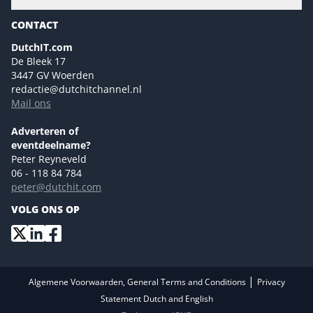
Gartner
Magazines
CONTACT
NL Digital
Colofon
DutchIT.com
Marketingmogelijkheden 2026
De Bleek 17
Eventmogelijkheden 2026
3447 GV Woerden
redactie@dutchitchannel.nl
Advertising opportunities 2026 ENG
Mail ons
Event opportunities 2026 ENG
Versturen
Adverteren of
eventdeelname?
Peter Reyneveld
06 - 118 84 784
peter@dutchit.com
VOLG ONS OP
|
Algemene Voorwaarden, General Terms and Conditions
Privacy
Statement Dutch and English