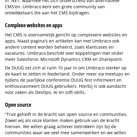
in .NET, waarmee het zich onderscheid van alternatieve
CMS'en. Umbraco kent een grote community van
ontwikkelaars die aan het CMS bijdragen.
Complexe websites en apps
Het CMS is voornamelijk gericht op complexere websites en
apps. Naast pagina's en artikelen kan met Umbraco ook
andere content worden beheerd, zoals klantcases en
vacatures. Umbraco beschikt over koppelingen met onder
meer Salesforce, Microsoft Dynamics CRM en Sharepoint.
De DUUG zet zich al ruim 10 jaar in om Umbraco sterker op
de kaart te zetten in Nederland. Onder meer via meetups en
tijdens de jaarlijkse conferentie DUUG fest informeert en
enthousiasmeert DUUG gebruikers. Hierbij is ook aandacht
voor zaken als DevOps, AI en soft-skills.
Open source
“True gelooft in de kracht van open source en communities.
Zowel wij als onze klanten maken gebruik van de kracht
hiervan. We willen graag actiever betrokken zijn bij de
communities waar we veel mee samenwerken en we willen