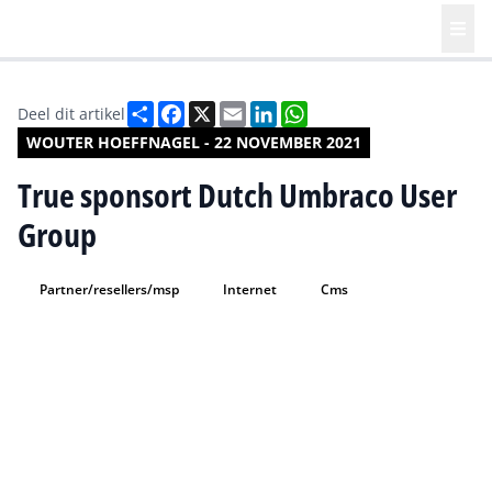
Deel
Facebook
X
Email
LinkedIn
WhatsApp
Deel dit artikel
WOUTER HOEFFNAGEL - 22 NOVEMBER 2021
True sponsort Dutch Umbraco User
Group
Partner/resellers/msp
Internet
Cms