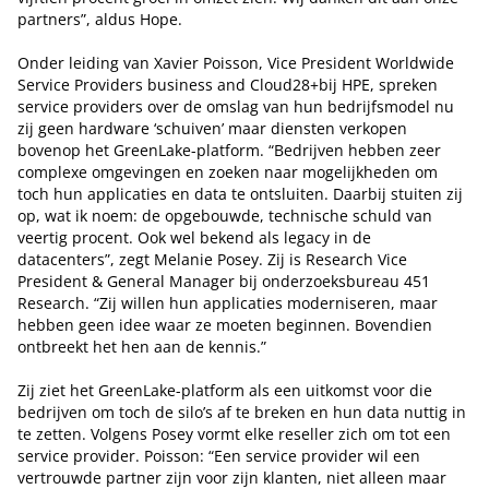
partners”, aldus Hope.
Onder leiding van Xavier Poisson, Vice President Worldwide
Service Providers business and Cloud28+bij HPE, spreken
service providers over de omslag van hun bedrijfsmodel nu
zij geen hardware ‘schuiven’ maar diensten verkopen
bovenop het GreenLake-platform. “Bedrijven hebben zeer
complexe omgevingen en zoeken naar mogelijkheden om
toch hun applicaties en data te ontsluiten. Daarbij stuiten zij
op, wat ik noem: de opgebouwde, technische schuld van
veertig procent. Ook wel bekend als legacy in de
datacenters”, zegt Melanie Posey. Zij is Research Vice
President & General Manager bij onderzoeksbureau 451
Research. “Zij willen hun applicaties moderniseren, maar
hebben geen idee waar ze moeten beginnen. Bovendien
ontbreekt het hen aan de kennis.”
Zij ziet het GreenLake-platform als een uitkomst voor die
bedrijven om toch de silo’s af te breken en hun data nuttig in
te zetten. Volgens Posey vormt elke reseller zich om tot een
service provider. Poisson: “Een service provider wil een
vertrouwde partner zijn voor zijn klanten, niet alleen maar