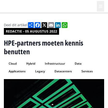
Deel
Facebook
X
Email
LinkedIn
WhatsApp
Deel dit artikel
REDACTIE - 05 AUGUSTUS 2022
HPE-partners moeten kennis
benutten
Cloud
Hybrid
Infrastructuur
Data
Applications
Legacy
Datacenters
Services