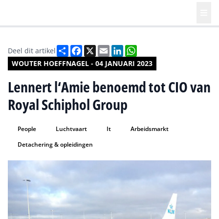
Deel
Facebook
X
Email
LinkedIn
WhatsApp
Deel dit artikel
WOUTER HOEFFNAGEL - 04 JANUARI 2023
Lennert l‘Amie benoemd tot CIO van
Royal Schiphol Group
People
Luchtvaart
It
Arbeidsmarkt
Detachering & opleidingen