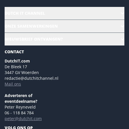
DUTCH IT CHANNEL
Alle evenementen
ONZE SAMENWERKINGEN
Ons team
CloudLunch
NIEUWSBRIEF ONTVANGEN?
Homepage
Gartner
Magazines
CONTACT
NL Digital
Colofon
DutchIT.com
Marketingmogelijkheden 2026
De Bleek 17
Eventmogelijkheden 2026
3447 GV Woerden
redactie@dutchitchannel.nl
Advertising opportunities 2026 ENG
Mail ons
Event opportunities 2026 ENG
Versturen
Adverteren of
eventdeelname?
Peter Reyneveld
06 - 118 84 784
peter@dutchit.com
VOLG ONS OP