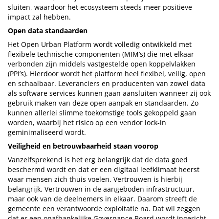
sluiten, waardoor het ecosysteem steeds meer positieve
impact zal hebben.
Open data standaarden
Het Open Urban Platform wordt volledig ontwikkeld met
flexibele technische componenten (MIM’s) die met elkaar
verbonden zijn middels vastgestelde open koppelvlakken
(PPI’s). Hierdoor wordt het platform heel flexibel, veilig, open
en schaalbaar. Leveranciers en producenten van zowel data
als software services kunnen gaan aansluiten wanneer zij ook
gebruik maken van deze open aanpak en standaarden. Zo
kunnen allerlei slimme toekomstige tools gekoppeld gaan
worden, waarbij het risico op een vendor lock-in
geminimaliseerd wordt.
Veiligheid en betrouwbaarheid staan voorop
Vanzelfsprekend is het erg belangrijk dat de data goed
beschermd wordt en dat er een digitaal leefklimaat heerst
waar mensen zich thuis voelen. Vertrouwen is hierbij
belangrijk. Vertrouwen in de aangeboden infrastructuur,
maar ook van de deelnemers in elkaar. Daarom streeft de
gemeente een verantwoorde exploitatie na. Dat wil zeggen
dat er een onafhankelijke Governance Board wordt ingericht,