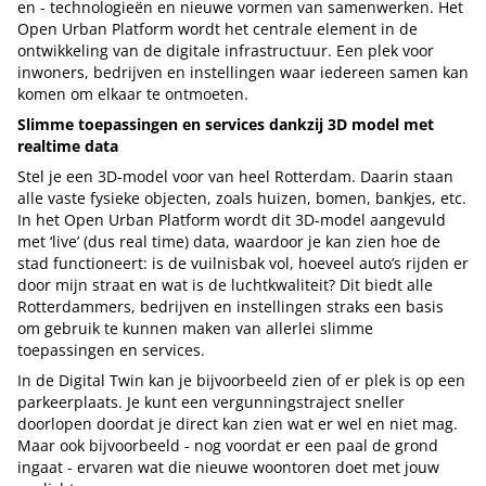
en - technologieën en nieuwe vormen van samenwerken. Het
Open Urban Platform wordt het centrale element in de
ontwikkeling van de digitale infrastructuur. Een plek voor
inwoners, bedrijven en instellingen waar iedereen samen kan
komen om elkaar te ontmoeten.
Slimme toepassingen en services dankzij 3D model met
realtime data
Stel je een 3D-model voor van heel Rotterdam. Daarin staan
alle vaste fysieke objecten, zoals huizen, bomen, bankjes, etc.
In het Open Urban Platform wordt dit 3D-model aangevuld
met ‘live’ (dus real time) data, waardoor je kan zien hoe de
stad functioneert: is de vuilnisbak vol, hoeveel auto’s rijden er
door mijn straat en wat is de luchtkwaliteit? Dit biedt alle
Rotterdammers, bedrijven en instellingen straks een basis
om gebruik te kunnen maken van allerlei slimme
toepassingen en services.
In de Digital Twin kan je bijvoorbeeld zien of er plek is op een
parkeerplaats. Je kunt een vergunningstraject sneller
doorlopen doordat je direct kan zien wat er wel en niet mag.
Maar ook bijvoorbeeld - nog voordat er een paal de grond
ingaat - ervaren wat die nieuwe woontoren doet met jouw