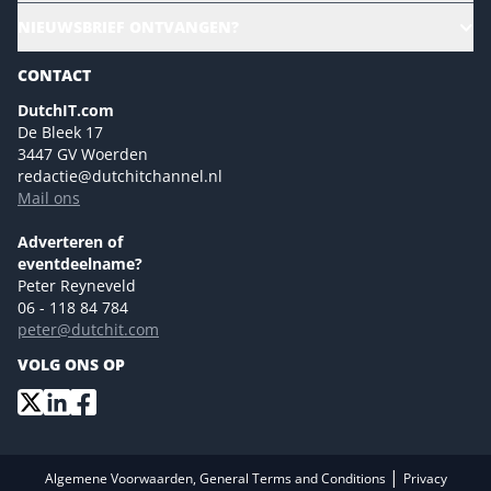
CloudLunch
NIEUWSBRIEF ONTVANGEN?
Homepage
Gartner
Magazines
CONTACT
NL Digital
Colofon
DutchIT.com
Marketingmogelijkheden 2026
De Bleek 17
Eventmogelijkheden 2026
3447 GV Woerden
redactie@dutchitchannel.nl
Advertising opportunities 2026 ENG
Mail ons
Event opportunities 2026 ENG
Versturen
Adverteren of
eventdeelname?
Peter Reyneveld
06 - 118 84 784
peter@dutchit.com
VOLG ONS OP
|
Algemene Voorwaarden, General Terms and Conditions
Privacy