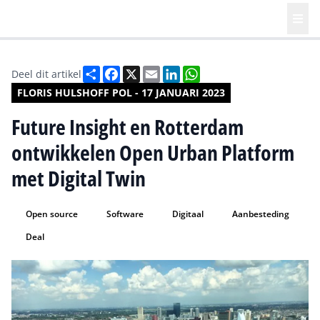
Deel
Facebook
X
Email
LinkedIn
WhatsApp
Deel dit artikel
FLORIS HULSHOFF POL - 17 JANUARI 2023
Future Insight en Rotterdam
ontwikkelen Open Urban Platform
met Digital Twin
Open source
Software
Digitaal
Aanbesteding
Deal