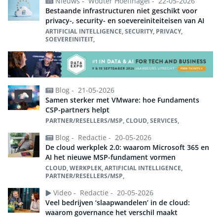
Nieuws -
Wouter Hoeffnagel -
22-05-2026
Bestaande infrastructuren niet geschikt voor
privacy-, security- en soevereiniteiteisen van AI
ARTIFICIAL INTELLIGENCE, SECURITY, PRIVACY,
SOEVEREINITEIT,
Blog -
21-05-2026
Samen sterker met VMware: hoe Fundaments
CSP-partners helpt
PARTNER/RESELLERS/MSP, CLOUD, SERVICES,
Blog -
Redactie -
20-05-2026
De cloud werkplek 2.0: waarom Microsoft 365 en
AI het nieuwe MSP-fundament vormen
CLOUD, WERKPLEK, ARTIFICIAL INTELLIGENCE,
PARTNER/RESELLERS/MSP,
Video -
Redactie -
20-05-2026
Veel bedrijven ‘slaapwandelen’ in de cloud:
waarom governance het verschil maakt