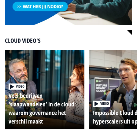
CLOUD VIDEO'S
VIDEO
Veel bedrijven
‘slaapwandelen’ in de cloud:
VIDEO
waarom governance het
Impossible Cloud 
verschil maakt
hyperscalers uit o