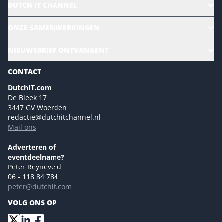
DUTCH IT CHANNEL
Alle evenementen
ONZE SAMENWERKINGEN
Ons team
CloudLunch
NIEUWSBRIEF ONTVANGEN?
Homepage
Gartner
Magazines
CONTACT
NL Digital
Colofon
DutchIT.com
Marketingmogelijkheden 2026
De Bleek 17
Eventmogelijkheden 2026
3447 GV Woerden
redactie@dutchitchannel.nl
Advertising opportunities 2026 ENG
Mail ons
Event opportunities 2026 ENG
Versturen
Adverteren of
eventdeelname?
Peter Reyneveld
06 - 118 84 784
peter@dutchit.com
VOLG ONS OP