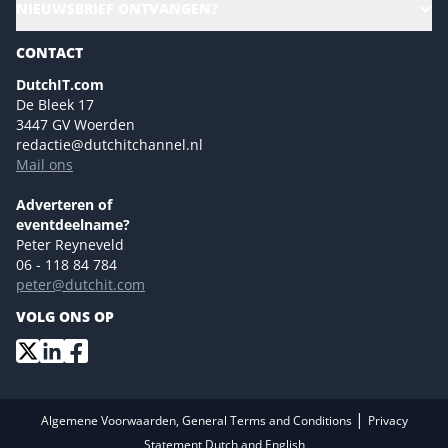
NIEUWSBRIEF ONTVANGEN?
Homepage
Gartner
Magazines
CONTACT
NL Digital
Colofon
DutchIT.com
Marketingmogelijkheden 2026
De Bleek 17
Eventmogelijkheden 2026
3447 GV Woerden
redactie@dutchitchannel.nl
Advertising opportunities 2026 ENG
Mail ons
Event opportunities 2026 ENG
Versturen
Adverteren of
eventdeelname?
Peter Reyneveld
06 - 118 84 784
peter@dutchit.com
VOLG ONS OP
|
Algemene Voorwaarden, General Terms and Conditions
Privacy
Statement Dutch and English