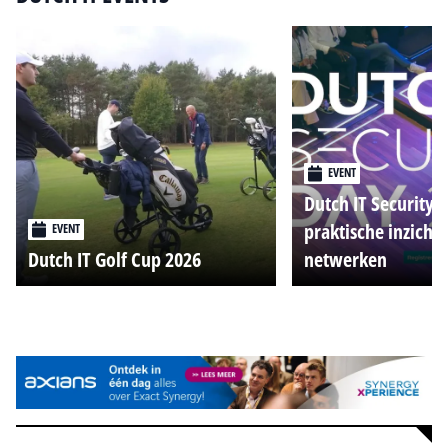
EVENT
Dutch IT Security 
praktische inzicht
EVENT
Dutch IT Golf Cup 2026
netwerken
Alle events