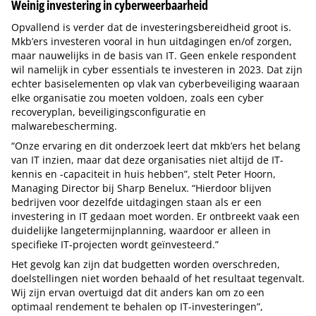
Weinig investering in cyberweerbaarheid
Opvallend is verder dat de investeringsbereidheid groot is.
Mkb’ers investeren vooral in hun uitdagingen en/of zorgen,
maar nauwelijks in de basis van IT. Geen enkele respondent
wil namelijk in cyber essentials te investeren in 2023. Dat zijn
echter basiselementen op vlak van cyberbeveiliging waaraan
elke organisatie zou moeten voldoen, zoals een cyber
recoveryplan, beveiligingsconfiguratie en
malwarebescherming.
“Onze ervaring en dit onderzoek leert dat mkb’ers het belang
van IT inzien, maar dat deze organisaties niet altijd de IT-
kennis en -capaciteit in huis hebben”, stelt Peter Hoorn,
Managing Director bij Sharp Benelux. “Hierdoor blijven
bedrijven voor dezelfde uitdagingen staan als er een
investering in IT gedaan moet worden. Er ontbreekt vaak een
duidelijke langetermijnplanning, waardoor er alleen in
specifieke IT-projecten wordt geïnvesteerd.”
Het gevolg kan zijn dat budgetten worden overschreden,
doelstellingen niet worden behaald of het resultaat tegenvalt.
Wij zijn ervan overtuigd dat dit anders kan om zo een
optimaal rendement te behalen op IT-investeringen”,