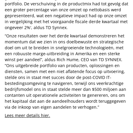
portfolio. De verschuiving in de productmix had tot gevolg dat
een groter percentage van onze omzet op nettobasis werd
gepresenteerd, wat een negatieve impact had op onze omzet
in vergelijking met het voorgaande fiscale derde kwartaal met
ongeveer 2%', aldus TD Synnex.
“Onze resultaten over het derde kwartaal demonstreren het
momentum dat we zien in ons doelbewuste en strategische
doel om uit te breiden in snelgroeiende technologieën, met
een robuuste marge-uitbreiding in Amerika en een sterke
winst per aandeel”, aldus Rich Hume, CEO van TD SYNNEX.
“Ons uitgebreide portfolio van producten, oplossingen en
diensten, samen met een niet aflatende focus op uitvoering,
stelde ons in staat met succes door de post-COVID IT-
bestedingsomgeving te navigeren, terwijl ons veerkrachtige
bedrijfsmodel ons in staat stelde meer dan $500 miljoen aan
contanten uit operationele activiteiten te genereren, ons om
het kapitaal dat aan de aandeelhouders wordt teruggegeven
via de inkoop van eigen aandelen te verhogen.”
Lees meer details hier.
Tip de redactie