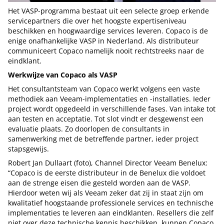
Het VASP-programma bestaat uit een selecte groep erkende
servicepartners die over het hoogste expertiseniveau
beschikken en hoogwaardige services leveren. Copaco is de
enige onafhankelijke VASP in Nederland. Als distributeur
communiceert Copaco namelijk nooit rechtstreeks naar de
eindklant.
Werkwijze van Copaco als VASP
Het consultantsteam van Copaco werkt volgens een vaste
methodiek aan Veeam-implementaties en -installaties. Ieder
project wordt opgedeeld in verschillende fases. Van intake tot
aan testen en acceptatie. Tot slot vindt er desgewenst een
evaluatie plaats. Zo doorlopen de consultants in
samenwerking met de betreffende partner, ieder project
stapsgewijs.
Robert Jan Dullaart (foto), Channel Director Veeam Benelux:
“Copaco is de eerste distributeur in de Benelux die voldoet
aan de strenge eisen die gesteld worden aan de VASP.
Hierdoor weten wij als Veeam zeker dat zij in staat zijn om
kwalitatief hoogstaande professionele services en technische
implementaties te leveren aan eindklanten. Resellers die zelf
niet over deze technische kennis beschikken, kunnen Copaco