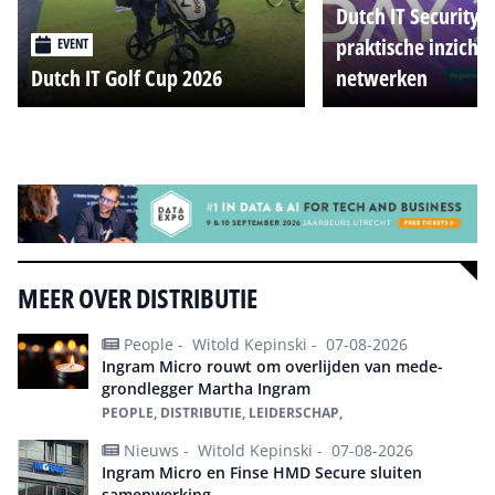
Dutch IT Security 
praktische inzicht
EVENT
Dutch IT Golf Cup 2026
netwerken
Alle events
MEER OVER DISTRIBUTIE
People -
Witold Kepinski -
07-08-2026
Ingram Micro rouwt om overlijden van mede-
grondlegger Martha Ingram
PEOPLE, DISTRIBUTIE, LEIDERSCHAP,
Nieuws -
Witold Kepinski -
07-08-2026
Ingram Micro en Finse HMD Secure sluiten
samenwerking