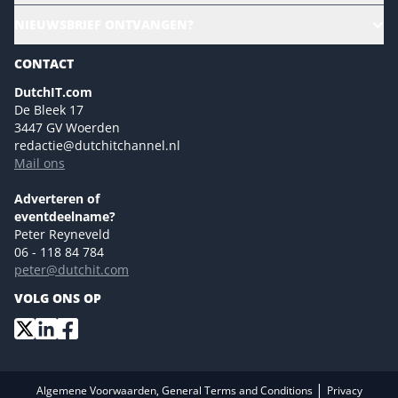
CloudLunch
NIEUWSBRIEF ONTVANGEN?
Homepage
Gartner
Magazines
CONTACT
NL Digital
Colofon
DutchIT.com
Marketingmogelijkheden 2026
De Bleek 17
Eventmogelijkheden 2026
3447 GV Woerden
redactie@dutchitchannel.nl
Advertising opportunities 2026 ENG
Mail ons
Event opportunities 2026 ENG
Versturen
Adverteren of
eventdeelname?
Peter Reyneveld
06 - 118 84 784
peter@dutchit.com
VOLG ONS OP
|
Algemene Voorwaarden, General Terms and Conditions
Privacy