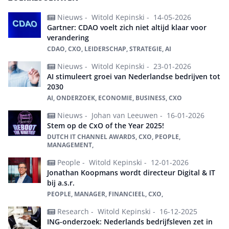
Nieuws -
Witold Kepinski -
14-05-2026
Gartner: CDAO voelt zich niet altijd klaar voor
verandering
CDAO, CXO, LEIDERSCHAP, STRATEGIE, AI
Nieuws -
Witold Kepinski -
23-01-2026
AI stimuleert groei van Nederlandse bedrijven tot
2030
AI, ONDERZOEK, ECONOMIE, BUSINESS, CXO
Nieuws -
Johan van Leeuwen -
16-01-2026
Stem op de CxO of the Year 2025!
DUTCH IT CHANNEL AWARDS, CXO, PEOPLE,
MANAGEMENT,
People -
Witold Kepinski -
12-01-2026
Jonathan Koopmans wordt directeur Digital & IT
bij a.s.r.
PEOPLE, MANAGER, FINANCIEEL, CXO,
Research -
Witold Kepinski -
16-12-2025
ING-onderzoek: Nederlands bedrijfsleven zet in