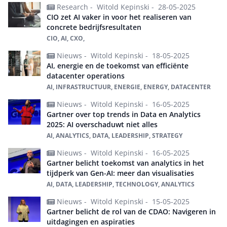
Research -
Witold Kepinski -
28-05-2025
CIO zet AI vaker in voor het realiseren van
concrete bedrijfsresultaten
CIO, AI, CXO,
Nieuws -
Witold Kepinski -
18-05-2025
AI, energie en de toekomst van efficiënte
datacenter operations
AI, INFRASTRUCTUUR, ENERGIE, ENERGY, DATACENTER
Nieuws -
Witold Kepinski -
16-05-2025
Gartner over top trends in Data en Analytics
2025: AI overschaduwt niet alles
AI, ANALYTICS, DATA, LEADERSHIP, STRATEGY
Nieuws -
Witold Kepinski -
16-05-2025
Gartner belicht toekomst van analytics in het
tijdperk van Gen-AI: meer dan visualisaties
AI, DATA, LEADERSHIP, TECHNOLOGY, ANALYTICS
Nieuws -
Witold Kepinski -
15-05-2025
Gartner belicht de rol van de CDAO: Navigeren in
uitdagingen en aspiraties