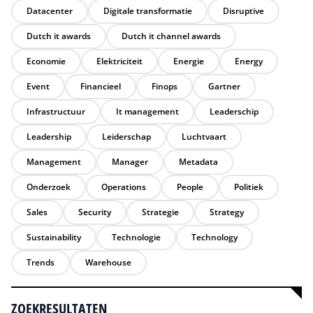
Datacenter
Digitale transformatie
Disruptive
Dutch it awards
Dutch it channel awards
Economie
Elektriciteit
Energie
Energy
Event
Financieel
Finops
Gartner
Infrastructuur
It management
Leaderschip
Leadership
Leiderschap
Luchtvaart
Management
Manager
Metadata
Onderzoek
Operations
People
Politiek
Sales
Security
Strategie
Strategy
Sustainability
Technologie
Technology
Trends
Warehouse
ZOEKRESULTATEN