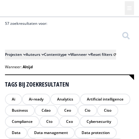
57 zoekresultaten voor:
Zoeken
Projecten
Auteurs
Contenttype
Wanneer
Reset filters
Wanneer:
Altijd
TAGS BIJ ZOEKRESULTATEN
Ai
Ai-ready
Analytics
Artificial intelligence
Business
Cdao
Ceo
Cio
Ciso
Compliance
Cto
Cxo
Cybersecurity
Data
Data management
Data protection