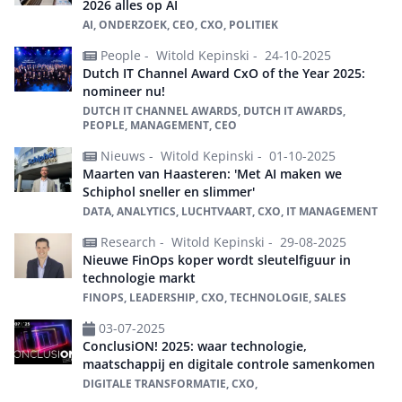
2026 alles op AI
AI, ONDERZOEK, CEO, CXO, POLITIEK
People -
Witold Kepinski -
24-10-2025
Dutch IT Channel Award CxO of the Year 2025:
nomineer nu!
DUTCH IT CHANNEL AWARDS, DUTCH IT AWARDS,
PEOPLE, MANAGEMENT, CEO
Nieuws -
Witold Kepinski -
01-10-2025
Maarten van Haasteren: 'Met AI maken we
Schiphol sneller en slimmer'
DATA, ANALYTICS, LUCHTVAART, CXO, IT MANAGEMENT
Research -
Witold Kepinski -
29-08-2025
Nieuwe FinOps koper wordt sleutelfiguur in
technologie markt
FINOPS, LEADERSHIP, CXO, TECHNOLOGIE, SALES
03-07-2025
ConclusiON! 2025: waar technologie,
maatschappij en digitale controle samenkomen
DIGITALE TRANSFORMATIE, CXO,