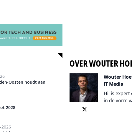
OVER WOUTER HO
026
Wouter Hoef
dden-Oosten houdt aan
IT Media
Hij is expert
in de vorm v
tot 2028
Auteur pagi
-2026