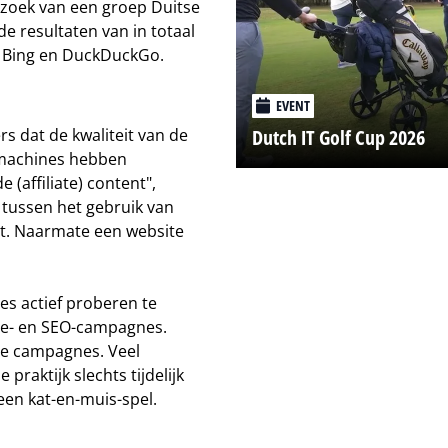
rzoek van een groep Duitse
e resultaten van in totaal
 Bing en DuckDuckGo.
EVENT
Dutch IT Golf Cup 2026
s dat de kwaliteit van de
kmachines hebben
(affiliate) content",
 tussen het gebruik van
nt. Naarmate een website
s actief proberen te
ate- en SEO-campagnes.
lige campagnes. Veel
 praktijk slechts tijdelijk
een kat-en-muis-spel.