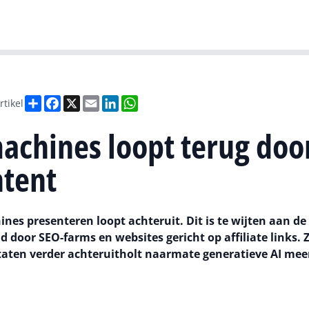
Gartner
I
Deel
Facebook
X
Email
LinkedIn
WhatsApp
rtikel
achines loopt terug doo
ntent
nes presenteren loopt achteruit. Dit is te wijten aan de
 door SEO-farms en websites gericht op affiliate links. Z
taten verder achteruitholt naarmate generatieve AI mee