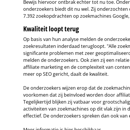
Bewijs hiervoor ontbrak echter tot nu toe. Onde
onderzoekers biedt dit nu wel. Zij onderzochten d
7.392 zoekopdrachten op zoekmachines Google,
Kwaliteit loopt terug
Op basis van hun analyse melden de onderzoeker
zoekresultaten inderdaad terugloopt. "Alle zoe
significante problemen met zeer geoptimaliseerde 
melden de onderzoekers. Ook zien zij een relatie
affiliate marketing en de complexiteit van conte
meer op SEO gericht, daalt de kwaliteit.
De onderzoekers wijzen erop dat de zoekmachine
voorkomen dat zij beïnvloed worden door affili
Tegelijkertijd blijken zij vatbaar voor grootscha
activiteiten van zoekmachines op dit vlak zijn in de
effectief. De onderzoekers spreken dan ook van 
Meer informatie is
hier
beschikbaar.