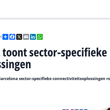
Gartner
I
Deel
Facebook
X
Email
LinkedIn
WhatsApp
el
toont sector-specifieke
ssingen
arcelona sector-specifieke connectiviteitsoplossingen r