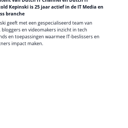
ntent van Dutch IT Channel en Dutch IT
old Kepinski is 25 jaar actief in de IT Media en
ss branche
ski geeft met een gespecialiseerd team van
 bloggers en videomakers inzicht in tech
nds en toepassingen waarmee IT-beslissers en
tners impact maken.
na