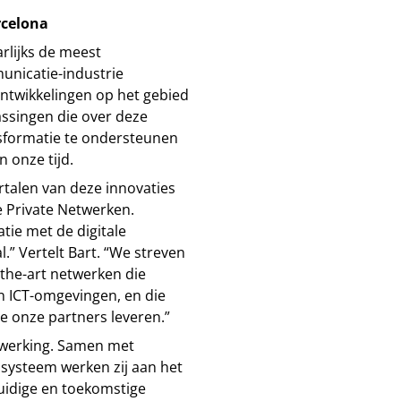
rcelona
rlijks de meest
unicatie-industrie
ontwikkelingen op het gebied
ssingen die over deze
sformatie te ondersteunen
 onze tijd.
rtalen van deze innovaties
 Private Netwerken.
atie met de digitale
.” Vertelt Bart. “We streven
-the-art netwerken die
n ICT-omgevingen, en die
ie onze partners leveren.”
nwerking. Samen met
osysteem werken zij aan het
uidige en toekomstige