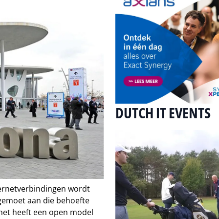
DUTCH IT EVENTS
ternetverbindingen wordt
gemoet aan die behoefte
net heeft een open model