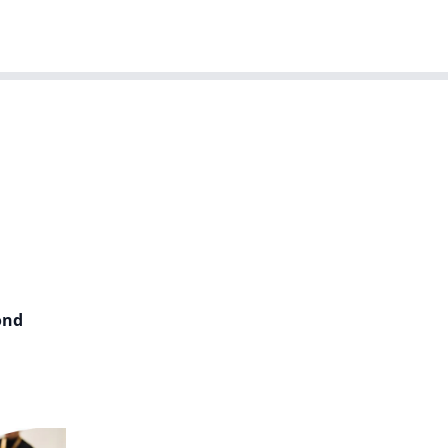
T-agenda
Meer
Dutch IT Leaders
ond