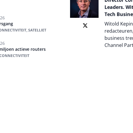
Director Co
Leaders. Wit
Tech Busine
026
Witold Kepin
rsgang
NNECTIVITEIT, SATELLIET
redacteuren,
business tre
026
Channel Par
 miljoen actieve routers
 CONNECTIVITEIT
Auteur pagi