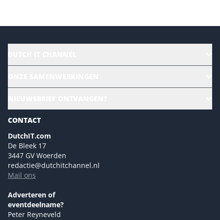
DUTCH IT CHANNEL
Alle evenementen
ONZE SAMENWERKINGEN
Ons team
CloudLunch
NIEUWSBRIEF ONTVANGEN?
Homepage
Gartner
Magazines
CONTACT
NL Digital
Colofon
DutchIT.com
Marketingmogelijkheden 2026
De Bleek 17
Eventmogelijkheden 2026
3447 GV Woerden
redactie@dutchitchannel.nl
Advertising opportunities 2026 ENG
Mail ons
Event opportunities 2026 ENG
Versturen
Adverteren of
eventdeelname?
Peter Reyneveld