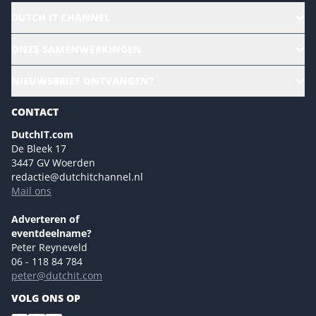
DUTCH IT CHANNEL
Alle evenementen
ONZE SAMENWERKINGEN
Ons team
CloudLunch
NIEUWSBRIEF ONTVANGEN?
Homepage
Gartner
Magazines
CONTACT
NL Digital
Colofon
DutchIT.com
Marketingmogelijkheden 2026
De Bleek 17
Eventmogelijkheden 2026
3447 GV Woerden
redactie@dutchitchannel.nl
Advertising opportunities 2026 ENG
Mail ons
Event opportunities 2026 ENG
Versturen
Adverteren of
eventdeelname?
Peter Reyneveld
06 - 118 84 784
peter@dutchit.com
VOLG ONS OP