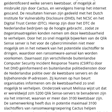
geïdentificeerd welke servers kwetsbaar, of mogelijk al
misbruikt zijn door Cactus, en vervolgens hierop het internet
gescand. De resultaten hiervan zijn gedeeld met het Dutch
Institute for Vulnerabilty Disclosure (DIVD), het NCSC en het
Digital Trust Center (DTC). Hierop zijn door het DTC de
Nederlandse bedrijven op de hoogte gebracht , zodat ze
(tegen)maatregelen konden nemen om deze kwetsbaarheid
te verhelpen. Door het zo snel mogelijk bijwerken van de Qlik
Sense server is het voor de cybercriminelen niet meer
mogelijk om in het netwerk van het potentiële slachtoffer te
dringen, waardoor een ransomware-aanval kan worden
voorkomen. Daarnaast zijn verschillende buitenlandse
Computer Security Incident Response Teams (CSIRTs) door
het DIVD geïnformeerd en buitenlandse politiediensten door
de Nederlandse politie over de kwetsbare servers en de
bijbehorende IP-adressen. Zij kunnen op hun beurt
organisaties informeren om de kwetsbaarheid zo snel
mogelijk te verhelpen. Onderzoek vanuit Melissa wijst uit dat
er wereldwijd zo’n 5200 Qlik Sense-servers te benaderen zijn
via het internet, waarvan er meer dan 3100 kwetsbaar zijn.
De samenwerking heeft dus in potentie maximaal 3100
slachtoffers van ransomwaregroepering Cactus helpen