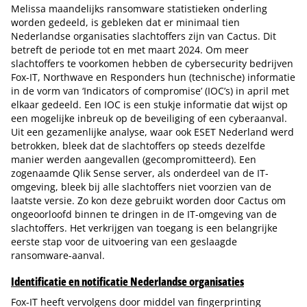
Melissa maandelijks ransomware statistieken onderling
worden gedeeld, is gebleken dat er minimaal tien
Nederlandse organisaties slachtoffers zijn van Cactus. Dit
betreft de periode tot en met maart 2024. Om meer
slachtoffers te voorkomen hebben de cybersecurity bedrijven
Fox-IT, Northwave en Responders hun (technische) informatie
in de vorm van ‘Indicators of compromise’ (IOC’s) in april met
elkaar gedeeld. Een IOC is een stukje informatie dat wijst op
een mogelijke inbreuk op de beveiliging of een cyberaanval.
Uit een gezamenlijke analyse, waar ook ESET Nederland werd
betrokken, bleek dat de slachtoffers op steeds dezelfde
manier werden aangevallen (gecompromitteerd). Een
zogenaamde Qlik Sense server, als onderdeel van de IT-
omgeving, bleek bij alle slachtoffers niet voorzien van de
laatste versie. Zo kon deze gebruikt worden door Cactus om
ongeoorloofd binnen te dringen in de IT-omgeving van de
slachtoffers. Het verkrijgen van toegang is een belangrijke
eerste stap voor de uitvoering van een geslaagde
ransomware-aanval.
Identificatie en notificatie Nederlandse organisaties
Fox-IT heeft vervolgens door middel van fingerprinting