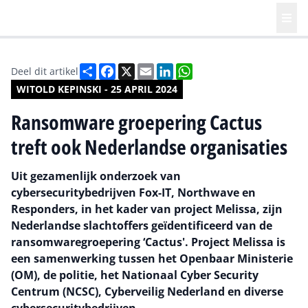
Deel
Facebook
X
Email
LinkedIn
WhatsApp
Deel dit artikel
WITOLD KEPINSKI - 25 APRIL 2024
Ransomware groepering Cactus
treft ook Nederlandse organisaties
Uit gezamenlijk onderzoek van
cybersecuritybedrijven Fox-IT, Northwave en
Responders, in het kader van project Melissa, zijn
Nederlandse slachtoffers geïdentificeerd van de
ransomwaregroepering ‘Cactus'. Project Melissa is
een samenwerking tussen het Openbaar Ministerie
(OM), de politie, het Nationaal Cyber Security
Centrum (NCSC), Cyberveilig Nederland en diverse