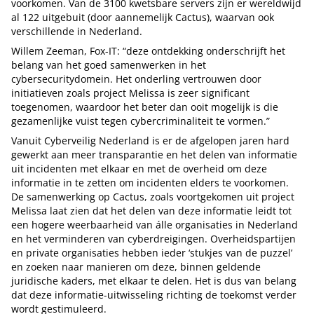
voorkomen. Van de 3100 kwetsbare servers zijn er wereldwijd
al 122 uitgebuit (door aannemelijk Cactus), waarvan ook
verschillende in Nederland.
Willem Zeeman, Fox-IT: “deze ontdekking onderschrijft het
belang van het goed samenwerken in het
cybersecuritydomein. Het onderling vertrouwen door
initiatieven zoals project Melissa is zeer significant
toegenomen, waardoor het beter dan ooit mogelijk is die
gezamenlijke vuist tegen cybercriminaliteit te vormen.”
Vanuit Cyberveilig Nederland is er de afgelopen jaren hard
gewerkt aan meer transparantie en het delen van informatie
uit incidenten met elkaar en met de overheid om deze
informatie in te zetten om incidenten elders te voorkomen.
De samenwerking op Cactus, zoals voortgekomen uit project
Melissa laat zien dat het delen van deze informatie leidt tot
een hogere weerbaarheid van álle organisaties in Nederland
en het verminderen van cyberdreigingen. Overheidspartijen
en private organisaties hebben ieder ‘stukjes van de puzzel’
en zoeken naar manieren om deze, binnen geldende
juridische kaders, met elkaar te delen. Het is dus van belang
dat deze informatie-uitwisseling richting de toekomst verder
wordt gestimuleerd.