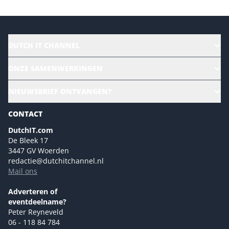
DUTCH IT CHANNEL
Alle evenementen
ONZE SAMENWERKINGEN
Ons team
CloudLunch
NIEUWSBRIEF ONTVANGEN?
Homepage
Gartner
Magazines
CONTACT
NL Digital
Colofon
DutchIT.com
Marketingmogelijkheden 2026
De Bleek 17
Eventmogelijkheden 2026
3447 GV Woerden
redactie@dutchitchannel.nl
Advertising opportunities 2026 ENG
Mail ons
Event opportunities 2026 ENG
Versturen
Adverteren of
eventdeelname?
Peter Reyneveld
06 - 118 84 784