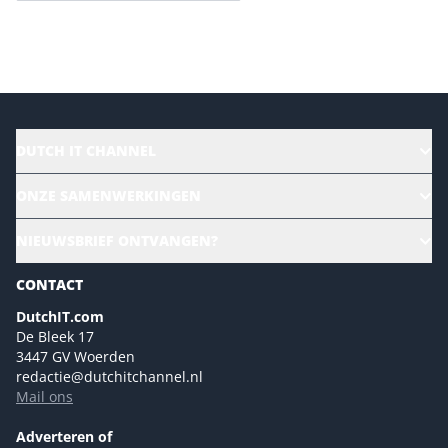
Versturen
DUTCH IT CHANNEL
Alle evenementen
ONZE SAMENWERKINGEN
Ons team
CloudLunch
NIEUWSBRIEF ONTVANGEN?
Homepage
Gartner
Magazines
CONTACT
NL Digital
Colofon
DutchIT.com
Marketingmogelijkheden 2026
De Bleek 17
Eventmogelijkheden 2026
3447 GV Woerden
redactie@dutchitchannel.nl
Advertising opportunities 2026 ENG
Mail ons
Event opportunities 2026 ENG
Versturen
Adverteren of