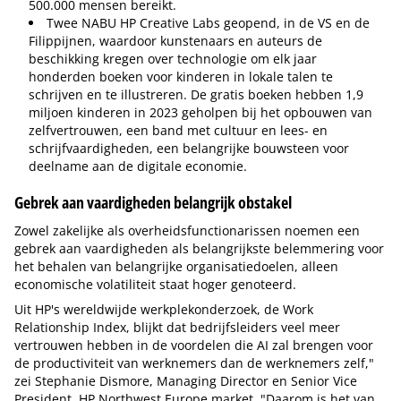
500.000 mensen bereikt.
Twee NABU HP Creative Labs geopend, in de VS en de
Filippijnen, waardoor kunstenaars en auteurs de
beschikking kregen over technologie om elk jaar
honderden boeken voor kinderen in lokale talen te
schrijven en te illustreren. De gratis boeken hebben 1,9
miljoen kinderen in 2023 geholpen bij het opbouwen van
zelfvertrouwen, een band met cultuur en lees- en
schrijfvaardigheden, een belangrijke bouwsteen voor
deelname aan de digitale economie.
Gebrek aan vaardigheden belangrijk obstakel
Zowel zakelijke als overheidsfunctionarissen noemen een
gebrek aan vaardigheden als belangrijkste belemmering voor
het behalen van belangrijke organisatiedoelen, alleen
economische volatiliteit staat hoger genoteerd.
Uit HP's wereldwijde werkplekonderzoek, de Work
Relationship Index, blijkt dat bedrijfsleiders veel meer
vertrouwen hebben in de voordelen die AI zal brengen voor
de productiviteit van werknemers dan de werknemers zelf,"
zei Stephanie Dismore, Managing Director en Senior Vice
President, HP Northwest Europe market. "Daarom is het van