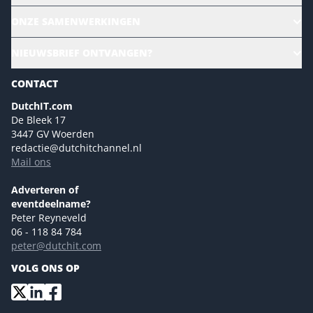
Alle evenementen
ONZE SAMENWERKINGEN
Ons team
CloudLunch
NIEUWSBRIEF ONTVANGEN?
Homepage
Gartner
Magazines
CONTACT
NL Digital
Colofon
DutchIT.com
Marketingmogelijkheden 2026
De Bleek 17
Eventmogelijkheden 2026
3447 GV Woerden
redactie@dutchitchannel.nl
Advertising opportunities 2026 ENG
Mail ons
Event opportunities 2026 ENG
Versturen
Adverteren of
eventdeelname?
Peter Reyneveld
06 - 118 84 784
peter@dutchit.com
VOLG ONS OP