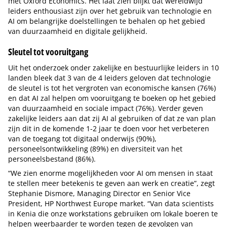
met Oxford Economics. Het laat zien blijkt dat wereldwijd
leiders enthousiast zijn over het gebruik van technologie en
AI om belangrijke doelstellingen te behalen op het gebied
van duurzaamheid en digitale gelijkheid.
Sleutel tot vooruitgang
Uit het onderzoek onder zakelijke en bestuurlijke leiders in 10
landen bleek dat 3 van de 4 leiders geloven dat technologie
de sleutel is tot het vergroten van economische kansen (76%)
en dat AI zal helpen om vooruitgang te boeken op het gebied
van duurzaamheid en sociale impact (76%). Verder geven
zakelijke leiders aan dat zij AI al gebruiken of dat ze van plan
zijn dit in de komende 1-2 jaar te doen voor het verbeteren
van de toegang tot digitaal onderwijs (90%),
personeelsontwikkeling (89%) en diversiteit van het
personeelsbestand (86%).
“We zien enorme mogelijkheden voor AI om mensen in staat
te stellen meer betekenis te geven aan werk en creatie”, zegt
Stephanie Dismore, Managing Director en Senior Vice
President, HP Northwest Europe market. “Van data scientists
in Kenia die onze workstations gebruiken om lokale boeren te
helpen weerbaarder te worden tegen de gevolgen van