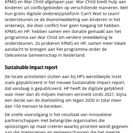
KPMG en War Child afgelopen jaar. War Child biedt hulp aan
kinderen uit conflictgebieden op verschillende manieren. Met
hun gratis digitale onderwijsplatform 'Can't Wait to Learn'
ondersteunen ze de doorontwikkeling van kinderen in het
onderwijs, die door conflict hier geen toegang tot hebben.
KPMG en HP, hebben samen een donatie gemaakt aan het
programma van War Child om verdere ontwikkeling te
ondersteunen. Zo proberen KPMG en HP, samen meer lokale
aandacht te brengen aan het programma onder de
Oekraïense Gemeenschap in Nederland.
Sustainable Impact report
De locale activiteiten sluiten aan bij HP’s wereldwijde inzet
zoals gepubliceerd in het nieuwe Sustainable Impact report,
dat vandaag is gepubliceerd. HP heeft de digitale gelijkheid
voor meer dan 45 miljoen mensen versneld sinds 2021, bijna
een derde van de doelstelling om tegen 2030 in total meer
dan 150 mensen te bereiken.
De snelle vooruitgang is het resultaat van innovatieve
partnerschappen met belangrijke organisaties die
oplossingen op maat creëren waarbij prioriteit wordt gegeven
aan die doelgroepen en gemeenschappen die het meeste