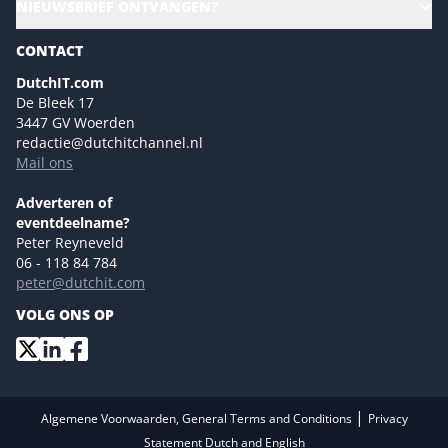
NIEUWSBRIEF ONTVANGEN?
Homepage
Gartner
Magazines
CONTACT
NL Digital
Colofon
DutchIT.com
Marketingmogelijkheden 2026
De Bleek 17
Eventmogelijkheden 2026
3447 GV Woerden
redactie@dutchitchannel.nl
Advertising opportunities 2026 ENG
Mail ons
Event opportunities 2026 ENG
Versturen
Adverteren of
eventdeelname?
Peter Reyneveld
06 - 118 84 784
peter@dutchit.com
VOLG ONS OP
|
Algemene Voorwaarden, General Terms and Conditions
Privacy
Statement Dutch and English