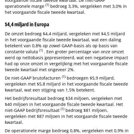
voorgaande fiscale tweede kwartaal. De niet-GAAP
(1)
operationele marge
bedroeg 3,3%, vergeleken met 3,0% in
het voorgaande fiscale tweede kwartaal.
$4,4 miljard in Europa
De omzet bedroeg $4,4 miljard, vergeleken met $4,5 miljard
in het voorgaande fiscale tweede kwartaal, wat een daling
betekent van 0,8% op zowel GAAP-basis als op basis van
(1)
constante valuta
. Een groter percentage van onze omzet
werd op nettobasis gepresenteerd, wat een negatieve impact
had op onze omzet in vergelijking met het voorgaande fiscale
tweede kwartaal met ongeveer 2%.
(1)
De niet-GAAP brutofacturen
bedroegen $5,9 miljard,
vergeleken met $5,8 miljard in het voorgaande fiscale tweede
kwartaal, wat een stijging van 1,5% betekent.
Het bedrijfsresultaat bedroeg $34 miljoen, vergeleken met
$40 miljoen in het voorgaande fiscale tweede kwartaal. Het
(1)
niet-GAAP bedrijfsresultaat
bedroeg $81 miljoen,
vergeleken met $87 miljoen in het voorgaande fiscale tweede
kwartaal.
De operationele marge bedroeg 0,8%, vergeleken met 0,9% in