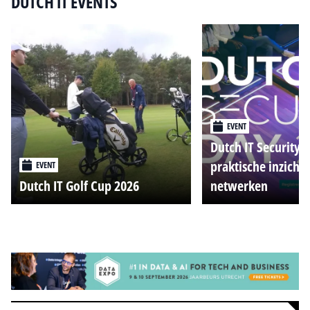
DUTCH IT EVENTS
EVENT
Dutch IT Security 
praktische inzicht
EVENT
Dutch IT Golf Cup 2026
netwerken
Alle events