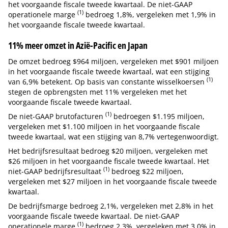
het voorgaande fiscale tweede kwartaal. De niet-GAAP
(1)
operationele marge
bedroeg 1,8%, vergeleken met 1,9% in
het voorgaande fiscale tweede kwartaal.
11% meer omzet in Azië-Pacific en Japan
De omzet bedroeg $964 miljoen, vergeleken met $901 miljoen
in het voorgaande fiscale tweede kwartaal, wat een stijging
(1)
van 6,9% betekent. Op basis van constante wisselkoersen
stegen de opbrengsten met 11% vergeleken met het
voorgaande fiscale tweede kwartaal.
(1)
De niet-GAAP brutofacturen
bedroegen $1.195 miljoen,
vergeleken met $1.100 miljoen in het voorgaande fiscale
tweede kwartaal, wat een stijging van 8,7% vertegenwoordigt.
Het bedrijfsresultaat bedroeg $20 miljoen, vergeleken met
$26 miljoen in het voorgaande fiscale tweede kwartaal. Het
(1)
niet-GAAP bedrijfsresultaat
bedroeg $22 miljoen,
vergeleken met $27 miljoen in het voorgaande fiscale tweede
kwartaal.
De bedrijfsmarge bedroeg 2,1%, vergeleken met 2,8% in het
voorgaande fiscale tweede kwartaal. De niet-GAAP
(1)
operationele marge
bedroeg 2,3%, vergeleken met 3,0% in