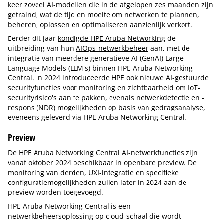
keer zoveel AI-modellen die in de afgelopen zes maanden zijn
getraind, wat de tijd en moeite om netwerken te plannen,
beheren, oplossen en optimaliseren aanzienlijk verkort.
Eerder dit jaar
kondigde HPE Aruba Networking
de
uitbreiding van hun
AIOps-netwerkbeheer
aan, met de
integratie van meerdere generatieve AI (GenAI) Large
Language Models (LLM's) binnen HPE Aruba Networking
Central. In 2024
introduceerde HPE ook
nieuwe
AI-gestuurde
securityfuncties
voor monitoring en zichtbaarheid om IoT-
securityrisico's aan te pakken,
evenals netwerkdetectie en -
respons (NDR) mogelijkheden op basis van gedragsanalyse
,
eveneens geleverd via HPE Aruba Networking Central.
Preview
De HPE Aruba Networking Central AI-netwerkfuncties zijn
vanaf oktober 2024 beschikbaar in openbare preview. De
monitoring van derden, UXI-integratie en specifieke
configuratiemogelijkheden zullen later in 2024 aan de
preview worden toegevoegd.
HPE Aruba Networking Central is een
netwerkbeheersoplossing op cloud-schaal die wordt