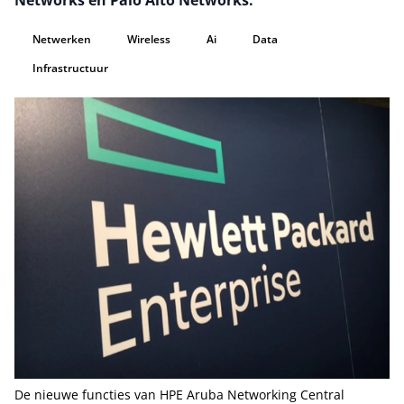
Networks en Palo Alto Networks.
Netwerken
Wireless
Ai
Data
Infrastructuur
De nieuwe functies van HPE Aruba Networking Central