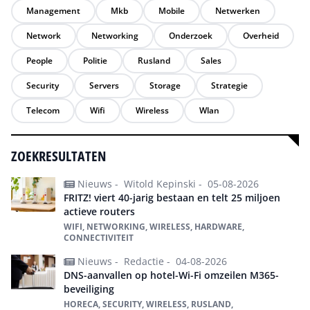
Management
Mkb
Mobile
Netwerken
Network
Networking
Onderzoek
Overheid
People
Politie
Rusland
Sales
Security
Servers
Storage
Strategie
Telecom
Wifi
Wireless
Wlan
ZOEKRESULTATEN
Nieuws -
Witold Kepinski -
05-08-2026
FRITZ! viert 40-jarig bestaan en telt 25 miljoen
actieve routers
WIFI, NETWORKING, WIRELESS, HARDWARE,
CONNECTIVITEIT
Nieuws -
Redactie -
04-08-2026
DNS-aanvallen op hotel-Wi-Fi omzeilen M365-
beveiliging
HORECA, SECURITY, WIRELESS, RUSLAND,