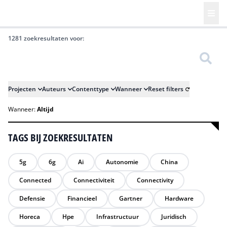
1281 zoekresultaten voor:
Zoeken
Projecten
Auteurs
Contenttype
Wanneer
Reset filters
Wanneer:
Altijd
TAGS BIJ ZOEKRESULTATEN
5g
6g
Ai
Autonomie
China
Connected
Connectiviteit
Connectivity
Defensie
Financieel
Gartner
Hardware
Horeca
Hpe
Infrastructuur
Juridisch