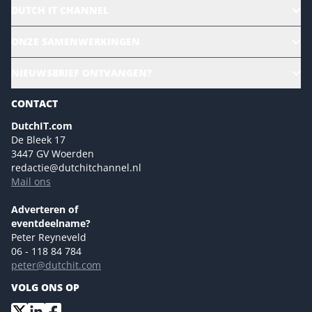
DUTCH IT CHANNEL
Alle evenementen
ONZE SAMENWERKINGEN
Ons team
CloudLunch
NIEUWSBRIEF ONTVANGEN?
Homepage
Gartner
Magazines
CONTACT
NL Digital
Colofon
DutchIT.com
Marketingmogelijkheden 2026
De Bleek 17
Eventmogelijkheden 2026
3447 GV Woerden
redactie@dutchitchannel.nl
Advertising opportunities 2026 ENG
Mail ons
Event opportunities 2026 ENG
Versturen
Adverteren of
eventdeelname?
Peter Reyneveld
06 - 118 84 784
peter@dutchit.com
VOLG ONS OP