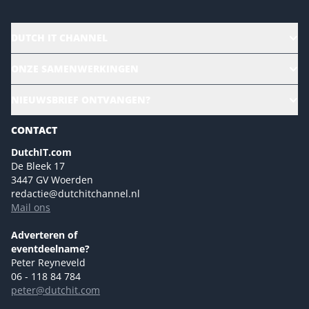
DUTCH IT CHANNEL
Alle evenementen
ONZE SAMENWERKINGEN
Ons team
CloudLunch
NIEUWSBRIEF ONTVANGEN?
Homepage
Gartner
Magazines
CONTACT
NL Digital
Colofon
DutchIT.com
Marketingmogelijkheden 2026
De Bleek 17
Eventmogelijkheden 2026
3447 GV Woerden
redactie@dutchitchannel.nl
Advertising opportunities 2026 ENG
Mail ons
Event opportunities 2026 ENG
Versturen
Adverteren of
eventdeelname?
Peter Reyneveld
06 - 118 84 784
peter@dutchit.com