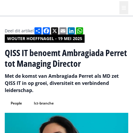
Deel
Facebook
X
Email
LinkedIn
WhatsApp
Deel dit artikel
WOUTER HOEFFNAGEL - 19 MEI 2025
QISS IT benoemt Ambragiada Perret
tot Managing Director
Met de komst van Ambragiada Perret als MD zet
QISS IT in op groei, diversiteit en verbindend
leiderschap.
People
Ict-branche