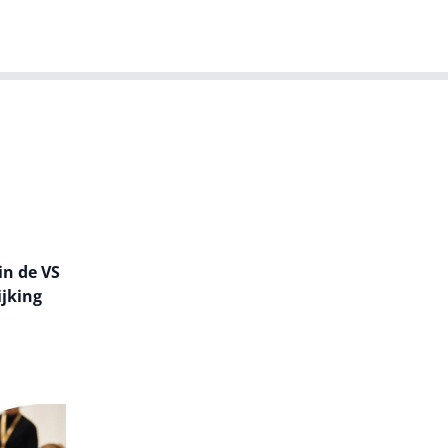
T-agenda
Meer
Dutch IT Leaders
in de VS
ijking