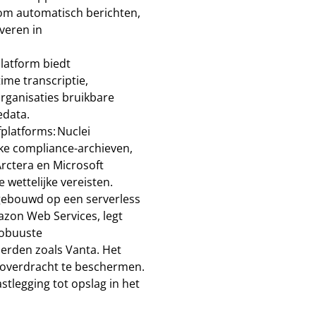
om automatisch berichten,
iveren in
platform biedt
ime transcriptie,
organisaties bruikbare
edata.
platforms: Nuclei
jke compliance-archieven,
rctera en Microsoft
wettelijke vereisten.
 gebouwd op een serverless
azon Web Services, legt
robuuste
erden zoals Vanta. Het
e overdracht te beschermen.
tlegging tot opslag in het