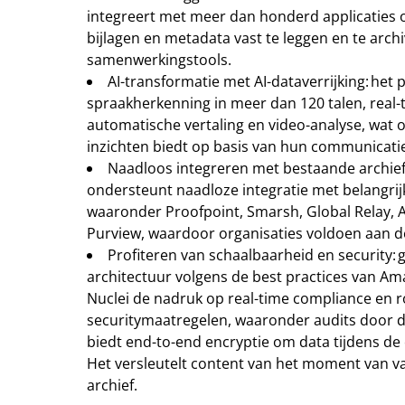
integreert met meer dan honderd applicaties 
bijlagen en metadata vast te leggen en te arch
samenwerkingstools.
AI-transformatie met AI-dataverrijking: het 
spraakherkenning in meer dan 120 talen, real-t
automatische vertaling en video-analyse, wat 
inzichten biedt op basis van hun communicati
Naadloos integreren met bestaande archief
ondersteunt naadloze integratie met belangri
waaronder Proofpoint, Smarsh, Global Relay, A
Purview, waardoor organisaties voldoen aan de 
Profiteren van schaalbaarheid en security:
architectuur volgens de best practices van Am
Nuclei de nadruk op real-time compliance en 
securitymaatregelen, waaronder audits door d
biedt end-to-end encryptie om data tijdens d
Het versleutelt content van het moment van vas
archief.