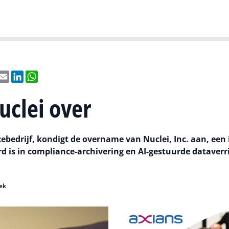
Gartner
I
book
Email
LinkedIn
WhatsApp
uclei over
ebedrijf, kondigt de overname van Nuclei, Inc. aan, een 
rd is in compliance-archivering en AI-gestuurde dataverr
ek