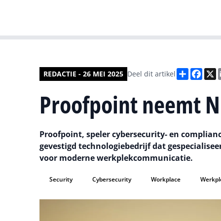
Deel
Face
X
REDACTIE - 26 MEI 2025
Deel dit artikel
Proofpoint neemt N
Proofpoint, speler cybersecurity- en complianc
gevestigd technologiebedrijf dat gespecialisee
voor moderne werkplekcommunicatie.
Security
Cybersecurity
Workplace
Werkpl