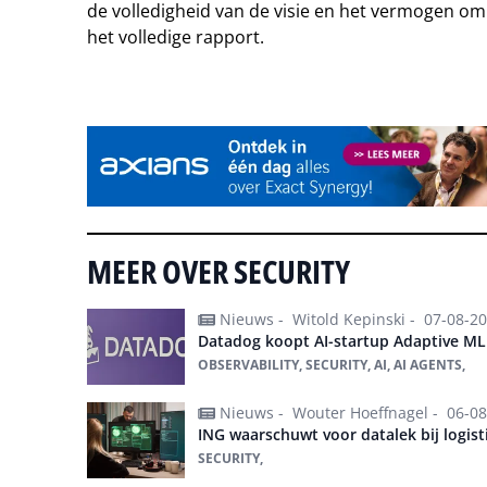
de volledigheid van de visie en het vermogen om 
het volledige rapport.
Tip de redactie
MEER OVER SECURITY
Nieuws -
Witold Kepinski -
07-08-2
Datadog koopt AI-startup Adaptive M
OBSERVABILITY, SECURITY, AI, AI AGENTS,
Nieuws -
Wouter Hoeffnagel -
06-08
ING waarschuwt voor datalek bij logis
SECURITY,