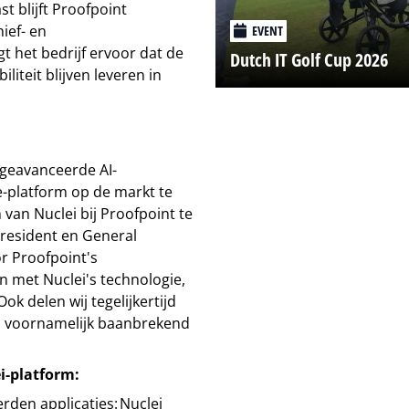
 blijft Proofpoint
ief- en
EVENT
 het bedrijf ervoor dat de
Dutch IT Golf Cup 2026
iteit blijven leveren in
 geavanceerde AI-
-platform op de markt te
 van Nuclei bij Proofpoint te
President en General
r Proofpoint's
 met Nuclei's technologie,
k delen wij tegelijkertijd
zal voornamelijk baanbrekend
i-platform:
rden applicaties: Nuclei