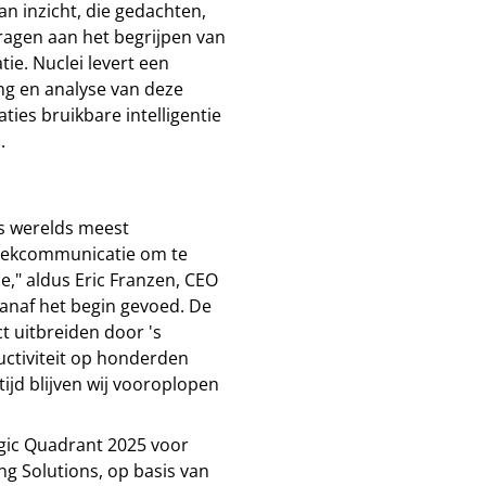
n inzicht, die gedachten,
dragen aan het begrijpen van
tie. Nuclei levert een
ing en analyse van deze
ies bruikbare intelligentie
.
's werelds meest
plekcommunicatie om te
e," aldus Eric Franzen, CEO
 vanaf het begin gevoed. De
t uitbreiden door 's
uctiviteit op honderden
ijd blijven wij vooroplopen
agic Quadrant 2025 voor
g Solutions, op basis van