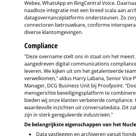
Webex, WhatsApp en RingCentral Voice. Daarnaast
naadloze integratie met een breed scala aan arch
datagovernanceplatforms ondersteunen. Zo zorgt
connectoren betrouwbare, conforme interoperabil
diverse klantomgevingen.
Compliance
"Deze overname stelt ons in staat om het meest
aangedreven digital communications compliance
leveren. We kijken uit om het getalenteerde team
verwelkomen," aldus Harry Labana, Senior Vice 
Manager, DCG Business Unit bij Proofpoint. "Doo
mensgerichte beveiligingsplatform te combineren
bieden wij onze klanten verbeterde compliance. Oo
waardevolle inzichten uit conversatiedata. Dit 
zijn in sterk gereguleerde industrieën."
De belangrijkste eigenschappen van het Nucle
Data vastleggen en archiveren vanuit honde