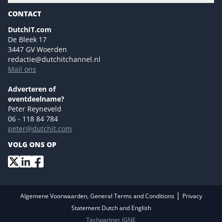
Gartner
Magazines
CONTACT
NL Digital
Colofon
DutchIT.com
Marketingmogelijkheden 2026
De Bleek 17
Eventmogelijkheden 2026
3447 GV Woerden
redactie@dutchitchannel.nl
Advertising opportunities 2026 ENG
Mail ons
Event opportunities 2026 ENG
Versturen
Adverteren of
eventdeelname?
Peter Reyneveld
06 - 118 84 784
peter@dutchit.com
VOLG ONS OP
|
Algemene Voorwaarden, General Terms and Conditions
Privacy
Statement Dutch and English
Techpartner IGNE