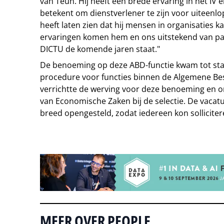
van Teun. Hij heeft een brede ervaring in het IV 
betekent om dienstverlener te zijn voor uiteenl
heeft laten zien dat hij mensen in organisaties ka
ervaringen komen hem en ons uitstekend van pa
DICTU de komende jaren staat."
De benoeming op deze ABD-functie kwam tot sta
procedure voor functies binnen de Algemene B
verrichtte de werving voor deze benoeming en o
van Economische Zaken bij de selectie. De vacatur
breed opengesteld, zodat iedereen kon solliciter
Tip de redactie
MEER OVER PEOPLE