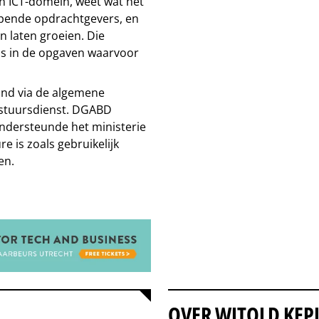
en ICT-domein, weet wat het
opende opdrachtgevers, en
n laten groeien. Die
s in de opgaven waarvoor
nd via de algemene
estuursdienst. DGABD
ndersteunde het ministerie
e is zoals gebruikelijk
en.
OVER WITOLD KEP