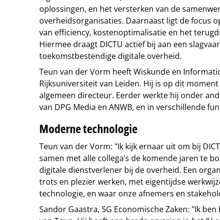
oplossingen, en het versterken van de samenwer
overheidsorganisaties. Daarnaast ligt de focus o
van efficiency, kostenoptimalisatie en het terug
Hiermee draagt DICTU actief bij aan een slagvaa
toekomstbestendige digitale overheid.
Teun van der Vorm heeft Wiskunde en Informati
Rijksuniversiteit van Leiden. Hij is op dit momen
algemeen directeur. Eerder werkte hij onder ande
van DPG Media en ANWB, en in verschillende func
Moderne technologie
Teun van der Vorm: "Ik kijk ernaar uit om bij DIC
samen met alle collega’s de komende jaren te b
digitale dienstverlener bij de overheid. Een org
trots en plezier werken, met eigentijdse werkwij
technologie, en waar onze afnemers en stakehold
Sandor Gaastra, SG Economische Zaken: "Ik ben 