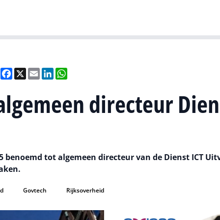
Gartner
I
Deel
Facebook
X
Email
LinkedIn
WhatsApp
algemeen directeur Dien
5 benoemd tot algemeen directeur van de Dienst ICT Uit
Zaken.
id
Govtech
Rijksoverheid