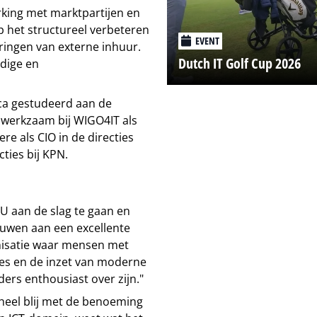
king met marktpartijen en
p het structureel verbeteren
EVENT
dringen van externe inhuur.
Dutch IT Golf Cup 2026
rdige en
ca gestudeerd aan de
t werkzaam bij WIGO4IT als
re als CIO in de directies
ties bij KPN.
TU aan de slag te gaan en
ouwen aan een excellente
anisatie waar mensen met
zes en de inzet van moderne
ers enthousiast over zijn."
heel blij met de benoeming