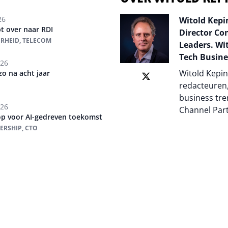
26
Witold Kepin
t over naar RDI
Director Co
ERHEID, TELECOM
Leaders. Wit
Tech Busine
026
Witold Kepin
o na acht jaar
redacteuren,
business tre
026
Channel Par
op voor AI-gedreven toekomst
ERSHIP, CTO
Auteur pagi