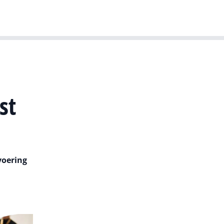
T-agenda
Meer
Dutch IT Leaders
st
voering