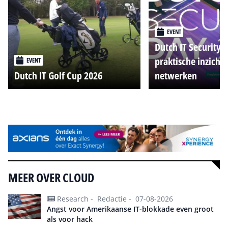
EVENT
Dutch IT Security 
praktische inzicht
EVENT
Dutch IT Golf Cup 2026
netwerken
Alle events
MEER OVER CLOUD
Research -
Redactie -
07-08-2026
Angst voor Amerikaanse IT-blokkade even groot
als voor hack