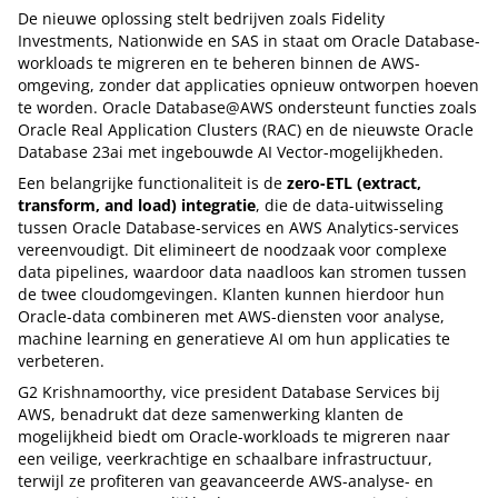
De nieuwe oplossing stelt bedrijven zoals Fidelity
Investments, Nationwide en SAS in staat om Oracle Database-
workloads te migreren en te beheren binnen de AWS-
omgeving, zonder dat applicaties opnieuw ontworpen hoeven
te worden. Oracle Database@AWS ondersteunt functies zoals
Oracle Real Application Clusters (RAC) en de nieuwste Oracle
Database 23ai met ingebouwde AI Vector-mogelijkheden.
Een belangrijke functionaliteit is de
zero-ETL (extract,
transform, and load) integratie
, die de data-uitwisseling
tussen Oracle Database-services en AWS Analytics-services
vereenvoudigt. Dit elimineert de noodzaak voor complexe
data pipelines, waardoor data naadloos kan stromen tussen
de twee cloudomgevingen. Klanten kunnen hierdoor hun
Oracle-data combineren met AWS-diensten voor analyse,
machine learning en generatieve AI om hun applicaties te
verbeteren.
G2 Krishnamoorthy, vice president Database Services bij
AWS, benadrukt dat deze samenwerking klanten de
mogelijkheid biedt om Oracle-workloads te migreren naar
een veilige, veerkrachtige en schaalbare infrastructuur,
terwijl ze profiteren van geavanceerde AWS-analyse- en