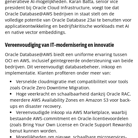
generatieve AI-mogelijkheden. Karan Batta, senior vice
president bij Oracle Cloud Infrastructure, voegt toe dat
Oracle Database@AWS bedrijven in staat stelt om de
volledige potentie van Oracle Database 23ai te benutten voor
applicatieontwikkeling en bedrijfskritische workloads met AI
en native vector embeddings.
Vereenvoudiging van IT-modernisering en innovatie
Oracle Database@AWS biedt een uniforme ervaring tussen
OCI en AWS, inclusief geïntegreerde ondersteuning van beide
bedrijven. Dit vereenvoudigt databasebeheer, inkoop en
implementatie. Klanten profiteren onder meer van:
Versnelde cloudmigratie met compatibiliteit voor tools
zoals Oracle Zero Downtime Migration.
Hoge veerkracht en schaalbaarheid dankzij Oracle RAC,
meerdere AWS Availability Zones en Amazon S3 voor back-
ups en disaster recovery.
Vereenvoudigde inkoop via AWS Marketplace, waarbij
bestaande AWS-commitment en Oracle-licentievoordelen
(zoals Bring Your Own License en Oracle Support Rewards)
benut kunnen worden.
Mogelijkheden om nieuwe, schaalbare microservices-