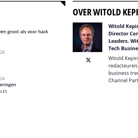
OVER WITOLD KEP
Witold Kepin
en groot als voor hack
Director Co
Leaders. Wit
Tech Busine
026
Witold Kepin
redacteuren,
business tre
026
Channel Par
teringen
ALES
Auteur pagi