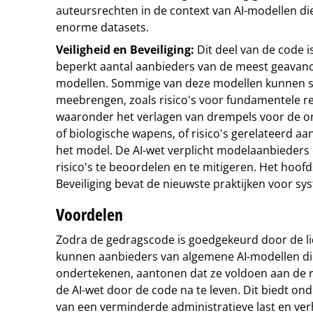
auteursrechten in de context van AI-modellen d
enorme datasets.
Veiligheid en Beveiliging:
Dit deel van de code i
beperkt aantal aanbieders van de meest geavan
modellen. Sommige van deze modellen kunnen sy
meebrengen, zoals risico's voor fundamentele re
waaronder het verlagen van drempels voor de o
of biologische wapens, of risico's gerelateerd aa
het model. De AI-wet verplicht modelaanbieder
risico's te beoordelen en te mitigeren. Het hoofd
Beveiliging bevat de nieuwste praktijken voor sy
Voordelen
Zodra de gedragscode is goedgekeurd door de l
kunnen aanbieders van algemene AI-modellen die 
ondertekenen, aantonen dat ze voldoen aan de r
de AI-wet door de code na te leven. Dit biedt on
van een verminderde administratieve last en ve