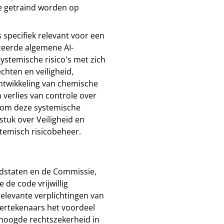
ie getraind worden op
s specifiek relevant voor een
ceerde algemene AI-
stemische risico's met zich
chten en veiligheid,
ntwikkeling van chemische
n verlies van controle over
s om deze systemische
stuk over Veiligheid en
stemisch risicobeheer.
idstaten en de Commissie,
de code vrijwillig
elevante verplichtingen van
dertekenaars het voordeel
rhoogde rechtszekerheid in