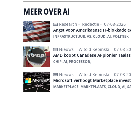
MEER OVER AI
Research -
Redactie -
07-08-2026
Angst voor Amerikaanse IT-blokkade ev
INFRASTRUCTUUR, VS, CLOUD, AI, POLITIEK
Nieuws -
Witold Kepinski -
07-08-2
AMD koopt Canadese AI-pionier Taalas
CHIP, AI, PROCESSOR,
Nieuws -
Witold Kepinski -
07-08-2
Microsoft verhoogt Marketplace inves
MARKETPLACE, MARKTPLAATS, CLOUD, AI, S
Alles over ai