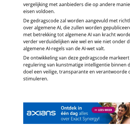
vergelijking met aanbieders die op andere mani
eisen voldoen.
De gedragscode zal worden aangevuld met richt
over algemene AI, die zullen worden gepubliceer
met betrekking tot algemene AI van kracht worden
verder verduidelijken wie wel en wie niet onder d
algemene AI-regels van de AI-wet valt.
De ontwikkeling van deze gedragscode markeert e
regulering van kunstmatige intelligentie binnen 
doel een veilige, transparante en verantwoorde o
stimuleren.
Tip de redactie