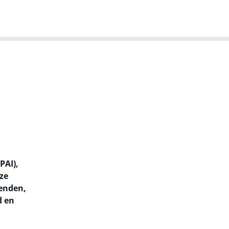
T-agenda
Meer
Dutch IT Leaders
PAI),
ze
benden,
d en