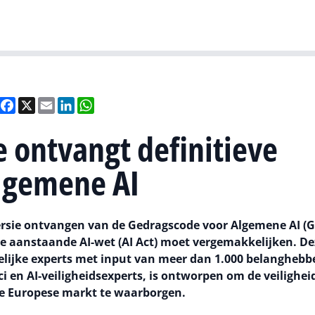
Gartner
I
Deel
Facebook
X
Email
LinkedIn
WhatsApp
 ontvangt definitieve
lgemene AI
ersie ontvangen van de Gedragscode voor Algemene AI (G
de aanstaande AI-wet (AI Act) moet vergemakkelijken. De
kelijke experts met input van meer dan 1.000 belangheb
en AI-veiligheidsexperts, is ontworpen om de veilighei
e Europese markt te waarborgen.