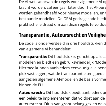
De AI-wet, waarvan de regels voor algemene AI 
kracht worden, zal een jaar later door het AI-b
worden gehandhaafd voor nieuwe modellen, en tw
bestaande modellen. De GPAI-gedragscode biedt
praktische leidraad om aan deze regels te voldo
Transparantie, Auteursrecht en Veilighe
De code is onderverdeeld in drie hoofdstukken di
van algemene AI behandelen:
Transparantie:
Dit hoofdstuk is gericht op alle
modellen en biedt een gebruiksvriendelijk "Mod
Hiermee kunnen aanbieders eenvoudig alle beno
plek vastleggen, wat de transparantie ten goede k
aangezien algemene AI-modellen de basis vorme
binnen de EU.
Auteursrecht:
Dit hoofdstuk biedt aanbieders p
een beleid te implementeren dat voldoet aan de
auteursrecht. Dit is van groot belang gezien de 