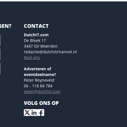
GEN?
CONTACT
DutchIT.com
De Bleek 17
3447 GV Woerden
redactie@dutchitchannel.nl
Mail ons
Adverteren of
eventdeelname?
Peter Reyneveld
06 - 118 84 784
peter@dutchit.com
VOLG ONS OP