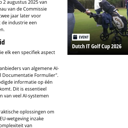
op 2 augustus 2025 van
ureau van de Commissie
ee jaar later voor
 de industrie een
en.
EVENT
id
Dutch IT Golf Cup 2026
e elk een specifiek aspect
 aanbieders van algemene AI-
el Documentatie Formulier".
digde informatie op één
omt. Dit is essentieel
n van veel AI-systemen
raktische oplossingen om
 EU-wetgeving inzake
complexiteit van