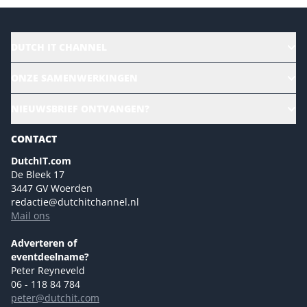
DUTCH IT CHANNEL
Alle evenementen
ONZE SAMENWERKINGEN
Ons team
CloudLunch
NIEUWSBRIEF ONTVANGEN?
Homepage
Gartner
Magazines
CONTACT
NL Digital
Colofon
DutchIT.com
Marketingmogelijkheden 2026
De Bleek 17
Eventmogelijkheden 2026
3447 GV Woerden
redactie@dutchitchannel.nl
Advertising opportunities 2026 ENG
Mail ons
Event opportunities 2026 ENG
Versturen
Adverteren of
eventdeelname?
Peter Reyneveld
06 - 118 84 784
peter@dutchit.com