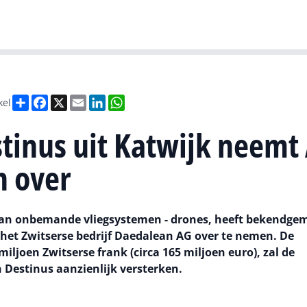
Gartner
I
Deel
Facebook
X
Email
LinkedIn
WhatsApp
kel
stinus uit Katwijk neemt 
n over
van onbemande vliegsystemen - drones, heeft bekendge
het Zwitserse bedrijf Daedalean AG over te nemen. De
joen Zwitserse frank (circa 165 miljoen euro), zal de
n Destinus aanzienlijk versterken.