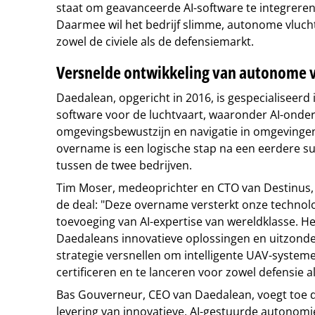
staat om geavanceerde AI-software te integreren
Daarmee wil het bedrijf slimme, autonome vluc
zowel de civiele als de defensiemarkt.
Versnelde ontwikkeling van autonome 
Daedalean, opgericht in 2016, is gespecialiseerd 
software voor de luchtvaart, waaronder AI-onder
omgevingsbewustzijn en navigatie in omgevinge
overname is een logische stap na een eerdere s
tussen de twee bedrijven.
Tim Moser, medeoprichter en CTO van Destinus,
de deal: "Deze overname versterkt onze technolo
toevoeging van AI-expertise van wereldklasse. He
Daedaleans innovatieve oplossingen en uitzonder
strategie versnellen om intelligente UAV-systeme
certificeren en te lanceren voor zowel defensie a
Bas Gouverneur, CEO van Daedalean, voegt toe 
levering van innovatieve, AI-gestuurde autonomie