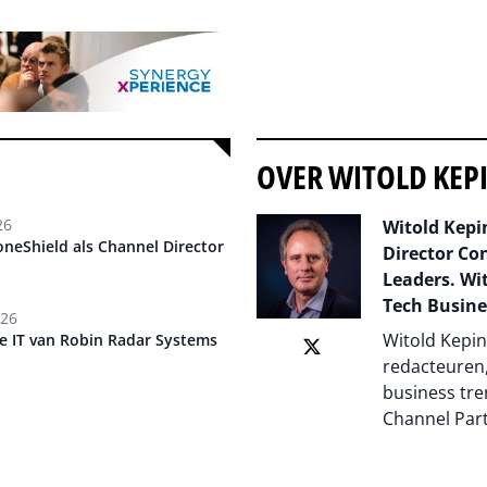
OVER WITOLD KEP
26
Witold Kepin
oneShield als Channel Director
Director Co
Leaders. Wit
Tech Busine
026
Witold Kepin
che IT van Robin Radar Systems
redacteuren,
business tre
Channel Par
Auteur pagi