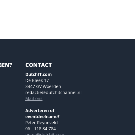
GEN?
CONTACT
DutchIT.com
De Bleek 17
3447 GV Woerden
redactie@dutchitchannel.nl
Mail ons
Adverteren of
eventdeelname?
Peter Reyneveld
06 - 118 84 784
peter@dutchit.com