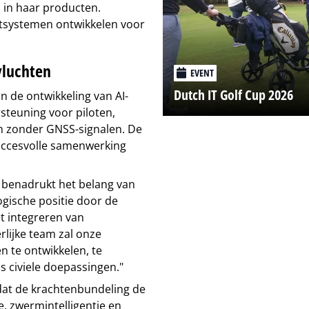
 in haar producten.
htsystemen ontwikkelen voor
vluchten
EVENT
Dutch IT Golf Cup 2026
in de ontwikkeling van AI-
steuning voor piloten,
n zonder GNSS-signalen. De
uccesvolle samenwerking
 benadrukt het belang van
gische positie door de
t integreren van
lijke team zal onze
n te ontwikkelen, te
ls civiele doepassingen."
dat de krachtenbundeling de
, zwermintelligentie en