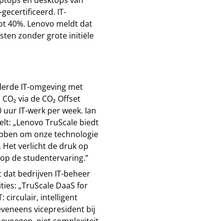
ecertificeerd. IT-
t 40%. Lenovo meldt dat
ten zonder grote initiële
uderde IT-omgeving met
CO₂ via de CO₂ Offset
 uur IT-werk per week. Ian
elt: „Lenovo TruScale biedt
hebben om onze technologie
 Het verlicht de druk op
op de studentervaring.”
 dat bedrijven IT-beheer
ies: „TruScale DaaS for
 circulair, intelligent
eveneens vicepresident bij
evoegen, niet complexiteit.