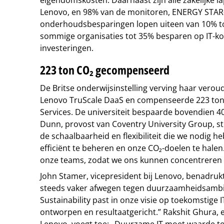
Lenovo, en 98% van de monitoren, ENERGY STAR-g
onderhoudsbesparingen lopen uiteen van 10% to
sommige organisaties tot 35% besparen op IT-kos
investeringen.
223 ton CO₂ gecompenseerd
De Britse onderwijsinstelling verving haar vero
Lenovo TruScale DaaS en compenseerde 223 ton 
Services. De universiteit bespaarde bovendien 40
Dunn, provost van Coventry University Group, st
de schaalbaarheid en flexibiliteit die we nodig 
efficiënt te beheren en onze CO₂-doelen te halen.
onze teams, zodat we ons kunnen concentreren 
John Stamer, vicepresident bij Lenovo, benadrukt
steeds vaker afwegen tegen duurzaamheidsambit
Sustainability past in onze visie op toekomstige IT:
ontworpen en resultaatgericht.” Rakshit Ghura, 
Lenovo, voegt toe: „Duurzame IT moet waarde to