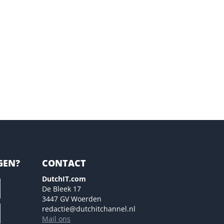
GEN?
CONTACT
DutchIT.com
De Bleek 17
3447 GV Woerden
redactie@dutchitchannel.nl
Mail ons