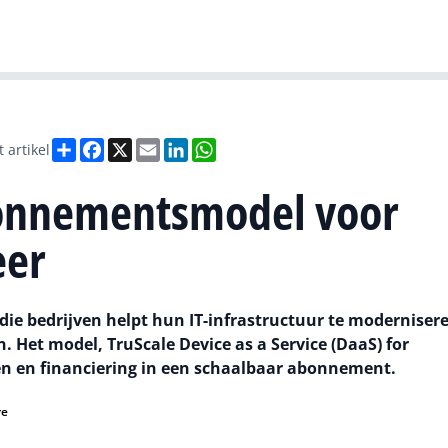
Gartner
I
Deel
Facebook
X
Email
LinkedIn
WhatsApp
t artikel
bonnementsmodel voor
eer
die bedrijven helpt hun IT-infrastructuur te moderniser
. Het model, TruScale Device as a Service (DaaS) for
en en financiering in een schaalbaar abonnement.
re