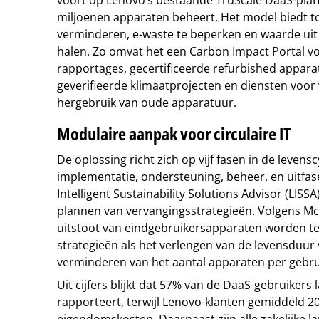
miljoenen apparaten beheert. Het model biedt t
verminderen, e-waste te beperken en waarde ui
halen. Zo omvat het een Carbon Impact Portal vo
rapportages, gecertificeerde refurbished appara
geverifieerde klimaatprojecten en diensten voor 
hergebruik van oude apparatuur.
Modulaire aanpak voor circulaire IT
De oplossing richt zich op vijf fasen in de levens
implementatie, ondersteuning, beheer, en uitfase
Intelligent Sustainability Solutions Advisor (LISSA
plannen van vervangingsstrategieën. Volgens Mc
uitstoot van eindgebruikersapparaten worden 
strategieën als het verlengen van de levensduur
verminderen van het aantal apparaten per gebru
Uit cijfers blijkt dat 57% van de DaaS-gebruikers
rapporteert, terwijl Lenovo-klanten gemiddeld 2
eigendomskosten. Daarnaast zijn alle zakelijke 