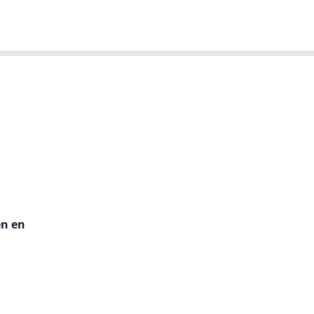
T-agenda
Meer
Dutch IT Leaders
en en