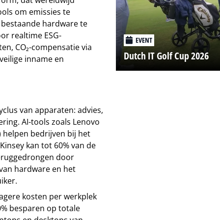
ools om emissies te
t bestaande hardware te
or realtime ESG-
EVENT
ten, CO₂-compensatie via
Dutch IT Golf Cup 2026
veilige inname en
cyclus van apparaten: advies,
ring. AI-tools zoals Lenovo
) helpen bedrijven bij het
Kinsey kan tot 60% van de
teruggedrongen door
 van hardware en het
iker.
 lagere kosten per werkplek
0% besparen op totale
laptops en desktops van