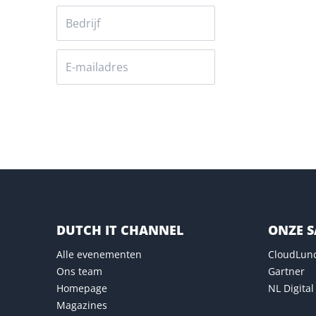
Versturen
DUTCH IT CHANNEL
ONZE 
Alle evenementen
CloudLun
Ons team
Gartner
Homepage
NL Digital
Magazines