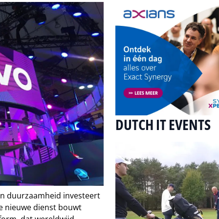
DUTCH IT EVENTS
 in duurzaamheid investeert
e nieuwe dienst bouwt
form, dat wereldwijd