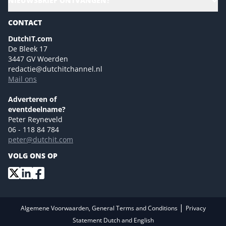
NIEUWSBRIEF ONTVANGEN?
Homepage
Gartner
Magazines
CONTACT
NL Digital
Colofon
DutchIT.com
Marketingmogelijkheden 2026
De Bleek 17
Eventmogelijkheden 2026
3447 GV Woerden
redactie@dutchitchannel.nl
Advertising opportunities 2026 ENG
Mail ons
Event opportunities 2026 ENG
Versturen
Adverteren of
eventdeelname?
Peter Reyneveld
06 - 118 84 784
peter@dutchit.com
VOLG ONS OP
|
Algemene Voorwaarden, General Terms and Conditions
Privacy
Statement Dutch and English