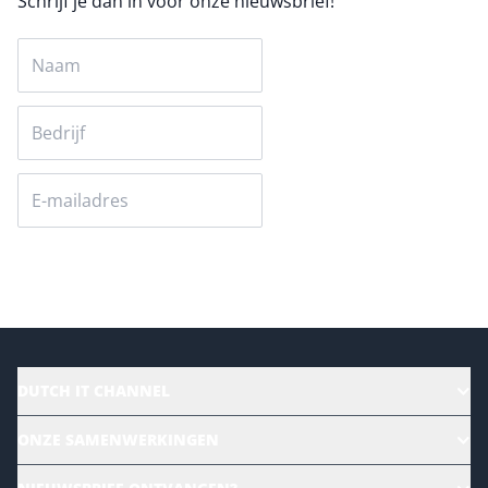
Schrijf je dan in voor onze nieuwsbrief!
Versturen
DUTCH IT CHANNEL
Alle evenementen
ONZE SAMENWERKINGEN
Ons team
CloudLunch