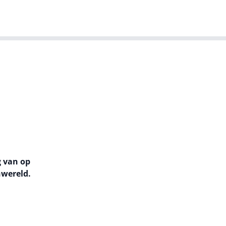
T-agenda
Meer
Dutch IT Leaders
g van op
hwereld.