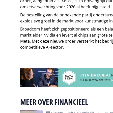
order, aangeduid als 'XPUs', is zo omvangrijk da
omzetverwachting voor 2026 al heeft bijgesteld.
De bestelling van de onbekende partij onderst
explosieve groei in de markt voor kunstmatige int
Broadcom heeft zich gepositioneerd als een bela
marktleider Nvidia en levert al chips aan grote 
Meta. Met deze nieuwe order versterkt het bedrijf 
competitieve AI-sector.
Tip de redactie
MEER OVER FINANCIEEL
Nieuws -
Witold Kepinski -
07-08-2