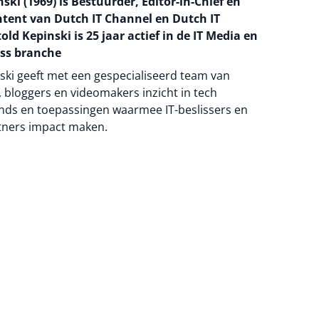
ski (1969) is Bestuurder, Editor-in-Chief en
ntent van Dutch IT Channel en Dutch IT
old Kepinski is 25 jaar actief in de IT Media en
ss branche
ski geeft met een gespecialiseerd team van
 bloggers en videomakers inzicht in tech
nds en toepassingen waarmee IT-beslissers en
tners impact maken.
na