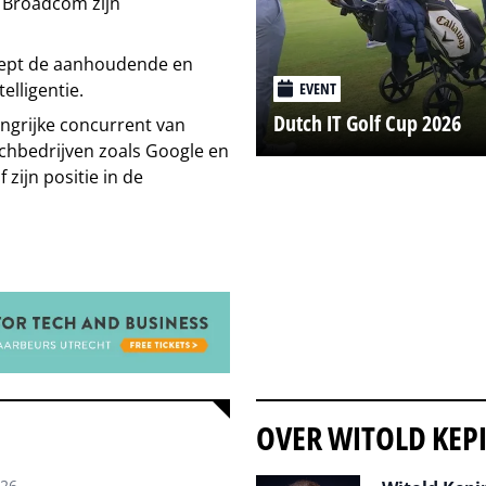
t Broadcom zijn
reept de aanhoudende en
EVENT
elligentie.
Dutch IT Golf Cup 2026
ngrijke concurrent van
techbedrijven zoals Google en
zijn positie in de
OVER WITOLD KEP
026