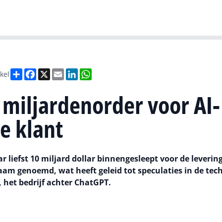
Gartner
I
Deel
Facebook
X
Email
LinkedIn
WhatsApp
ikel
miljardenorder voor AI-
e klant
liefst 10 miljard dollar binnengesleept voor de leverin
naam genoemd, wat heeft geleid tot speculaties in de tec
het bedrijf achter ChatGPT.