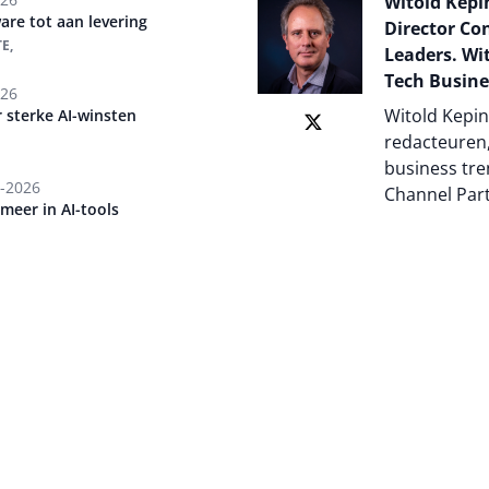
Witold Kepin
are tot aan levering
Director Co
E,
Leaders. Wit
Tech Busine
026
Witold Kepin
 sterke AI-winsten
redacteuren,
business tre
-2026
Channel Par
meer in AI-tools
Auteur pagi