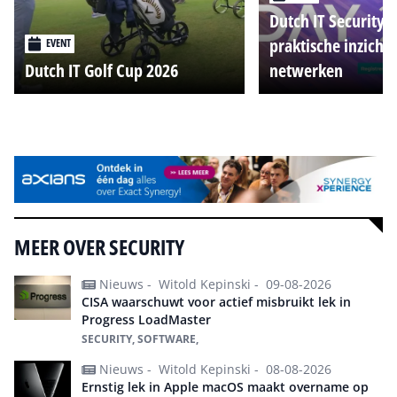
Dutch IT Security 
praktische inzicht
EVENT
Dutch IT Golf Cup 2026
netwerken
Alle events
MEER OVER SECURITY
Nieuws -
Witold Kepinski -
09-08-2026
CISA waarschuwt voor actief misbruikt lek in
Progress LoadMaster
SECURITY, SOFTWARE,
Nieuws -
Witold Kepinski -
08-08-2026
Ernstig lek in Apple macOS maakt overname op