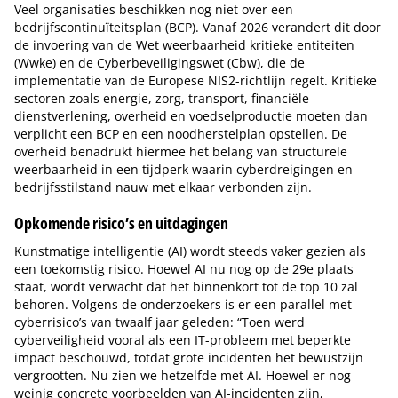
Veel organisaties beschikken nog niet over een
bedrijfscontinuïteitsplan (BCP). Vanaf 2026 verandert dit door
de invoering van de Wet weerbaarheid kritieke entiteiten
(Wwke) en de Cyberbeveiligingswet (Cbw), die de
implementatie van de Europese NIS2-richtlijn regelt. Kritieke
sectoren zoals energie, zorg, transport, financiële
dienstverlening, overheid en voedselproductie moeten dan
verplicht een BCP en een noodherstelplan opstellen. De
overheid benadrukt hiermee het belang van structurele
weerbaarheid in een tijdperk waarin cyberdreigingen en
bedrijfsstilstand nauw met elkaar verbonden zijn.
Opkomende risico’s en uitdagingen
Kunstmatige intelligentie (AI) wordt steeds vaker gezien als
een toekomstig risico. Hoewel AI nu nog op de 29e plaats
staat, wordt verwacht dat het binnenkort tot de top 10 zal
behoren. Volgens de onderzoekers is er een parallel met
cyberrisico’s van twaalf jaar geleden: “Toen werd
cyberveiligheid vooral als een IT-probleem met beperkte
impact beschouwd, totdat grote incidenten het bewustzijn
vergrootten. Nu zien we hetzelfde met AI. Hoewel er nog
weinig concrete voorbeelden van AI-incidenten zijn,