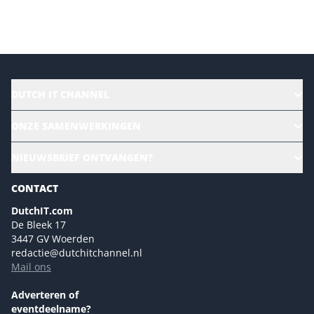
Versturen
DUTCH IT CHANNEL
Alle evenementen
ONZE SAMENWERKINGEN
Ons team
CloudLunch
NIEUWSBRIEF ONTVANGEN?
Homepage
Gartner
Magazines
CONTACT
NL Digital
Colofon
DutchIT.com
Marketingmogelijkheden 2026
De Bleek 17
Eventmogelijkheden 2026
3447 GV Woerden
redactie@dutchitchannel.nl
Advertising opportunities 2026 ENG
Mail ons
Event opportunities 2026 ENG
Versturen
Adverteren of
eventdeelname?