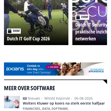
EVENT
Dutch IT Security 
praktische inzicht
EVENT
Dutch IT Golf Cup 2026
netwerken
Alle events
MEER OVER SOFTWARE
Nieuws -
Witold Kepinski -
06-08-2026
Wolters Kluwer op koers na sterk eerste halfjaar
FINANCIEEL, DATA, SOFTWARE,