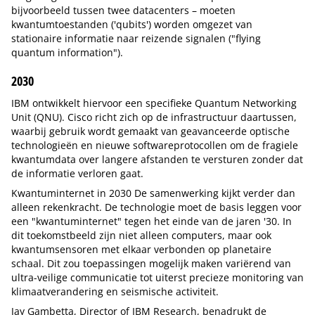
bijvoorbeeld tussen twee datacenters – moeten
kwantumtoestanden ('qubits') worden omgezet van
stationaire informatie naar reizende signalen ("flying
quantum information").
2030
IBM ontwikkelt hiervoor een specifieke Quantum Networking
Unit (QNU). Cisco richt zich op de infrastructuur daartussen,
waarbij gebruik wordt gemaakt van geavanceerde optische
technologieën en nieuwe softwareprotocollen om de fragiele
kwantumdata over langere afstanden te versturen zonder dat
de informatie verloren gaat.
Kwantuminternet in 2030 De samenwerking kijkt verder dan
alleen rekenkracht. De technologie moet de basis leggen voor
een "kwantuminternet" tegen het einde van de jaren '30. In
dit toekomstbeeld zijn niet alleen computers, maar ook
kwantumsensoren met elkaar verbonden op planetaire
schaal. Dit zou toepassingen mogelijk maken variërend van
ultra-veilige communicatie tot uiterst precieze monitoring van
klimaatverandering en seismische activiteit.
Jay Gambetta, Director of IBM Research, benadrukt de