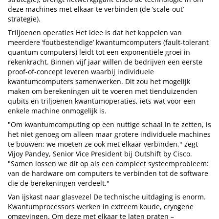
deze machines met elkaar te verbinden (de ‘scale-out’
strategie).
Triljoenen operaties Het idee is dat het koppelen van
meerdere ‘foutbestendige’ kwantumcomputers (fault-tolerant
quantum computers) leidt tot een exponentiële groei in
rekenkracht. Binnen vijf jaar willen de bedrijven een eerste
proof-of-concept leveren waarbij individuele
kwantumcomputers samenwerken. Dit zou het mogelijk
maken om berekeningen uit te voeren met tienduizenden
qubits en triljoenen kwantumoperaties, iets wat voor een
enkele machine onmogelijk is.
"Om kwantumcomputing op een nuttige schaal in te zetten, is
het niet genoeg om alleen maar grotere individuele machines
te bouwen; we moeten ze ook met elkaar verbinden," zegt
Vijoy Pandey, Senior Vice President bij Outshift by Cisco.
"Samen lossen we dit op als een compleet systeemprobleem:
van de hardware om computers te verbinden tot de software
die de berekeningen verdeelt."
Van ijskast naar glasvezel De technische uitdaging is enorm.
Kwantumprocessors werken in extreem koude, cryogene
omgevingen. Om deze met elkaar te laten praten –