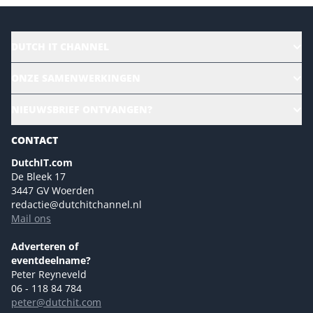
DUTCH IT CHANNEL
Alle evenementen
ONZE SAMENWERKINGEN
Ons team
CloudLunch
NIEUWSBRIEF ONTVANGEN?
Homepage
Gartner
Magazines
CONTACT
NL Digital
Colofon
DutchIT.com
Marketingmogelijkheden 2026
De Bleek 17
Eventmogelijkheden 2026
3447 GV Woerden
redactie@dutchitchannel.nl
Advertising opportunities 2026 ENG
Mail ons
Event opportunities 2026 ENG
Versturen
Adverteren of
eventdeelname?
Peter Reyneveld
06 - 118 84 784
peter@dutchit.com