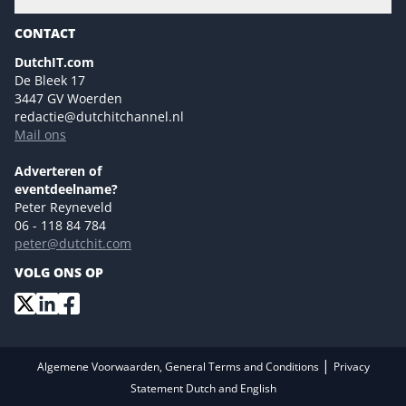
Gartner
Magazines
CONTACT
NL Digital
Colofon
DutchIT.com
Marketingmogelijkheden 2026
De Bleek 17
Eventmogelijkheden 2026
3447 GV Woerden
redactie@dutchitchannel.nl
Advertising opportunities 2026 ENG
Mail ons
Event opportunities 2026 ENG
Versturen
Adverteren of
eventdeelname?
Peter Reyneveld
06 - 118 84 784
peter@dutchit.com
VOLG ONS OP
|
Algemene Voorwaarden, General Terms and Conditions
Privacy
Statement Dutch and English