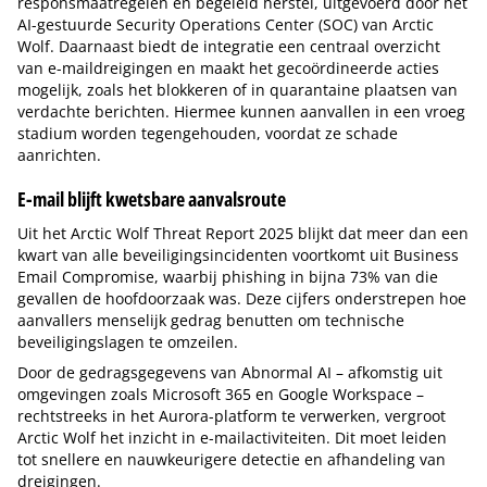
responsmaatregelen en begeleid herstel, uitgevoerd door het
AI-gestuurde Security Operations Center (SOC) van Arctic
Wolf. Daarnaast biedt de integratie een centraal overzicht
van e-maildreigingen en maakt het gecoördineerde acties
mogelijk, zoals het blokkeren of in quarantaine plaatsen van
verdachte berichten. Hiermee kunnen aanvallen in een vroeg
stadium worden tegengehouden, voordat ze schade
aanrichten.
E-mail blijft kwetsbare aanvalsroute
Uit het Arctic Wolf Threat Report 2025 blijkt dat meer dan een
kwart van alle beveiligingsincidenten voortkomt uit Business
Email Compromise, waarbij phishing in bijna 73% van die
gevallen de hoofdoorzaak was. Deze cijfers onderstrepen hoe
aanvallers menselijk gedrag benutten om technische
beveiligingslagen te omzeilen.
Door de gedragsgegevens van Abnormal AI – afkomstig uit
omgevingen zoals Microsoft 365 en Google Workspace –
rechtstreeks in het Aurora-platform te verwerken, vergroot
Arctic Wolf het inzicht in e-mailactiviteiten. Dit moet leiden
tot snellere en nauwkeurigere detectie en afhandeling van
dreigingen.