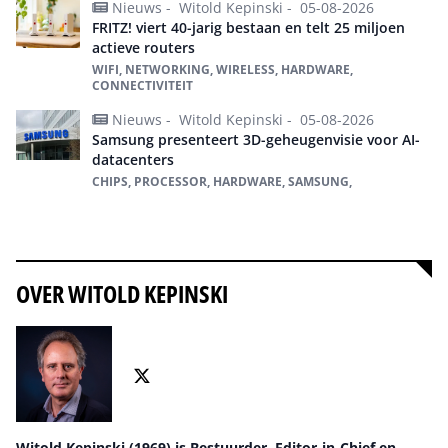
Nieuws -
Witold Kepinski -
05-08-2026
FRITZ! viert 40-jarig bestaan en telt 25 miljoen
actieve routers
WIFI, NETWORKING, WIRELESS, HARDWARE,
CONNECTIVITEIT
Nieuws -
Witold Kepinski -
05-08-2026
Samsung presenteert 3D-geheugenvisie voor AI-
datacenters
CHIPS, PROCESSOR, HARDWARE, SAMSUNG,
Alles over Hardware
OVER WITOLD KEPINSKI
Witold Kepinski (1969) is Bestuurder, Editor-in-Chief en