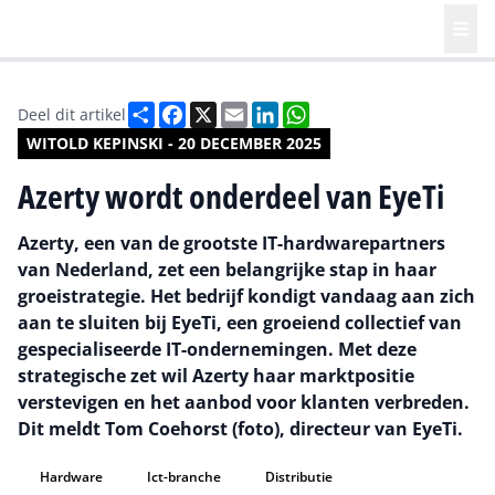
Deel
Facebook
X
Email
LinkedIn
WhatsApp
Deel dit artikel
WITOLD KEPINSKI - 20 DECEMBER 2025
Azerty wordt onderdeel van EyeTi
Azerty, een van de grootste IT-hardwarepartners
van Nederland, zet een belangrijke stap in haar
groeistrategie. Het bedrijf kondigt vandaag aan zich
aan te sluiten bij EyeTi, een groeiend collectief van
gespecialiseerde IT-ondernemingen. Met deze
strategische zet wil Azerty haar marktpositie
verstevigen en het aanbod voor klanten verbreden.
Dit meldt Tom Coehorst (foto), directeur van EyeTi.
Hardware
Ict-branche
Distributie