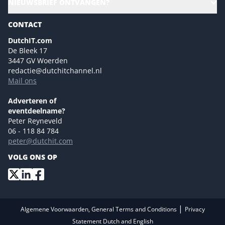
NIEUWSBRIEF ONTVANGEN?
Homepage
Gartner
Magazines
CONTACT
NL Digital
Colofon
DutchIT.com
Marketingmogelijkheden 2026
De Bleek 17
Eventmogelijkheden 2026
3447 GV Woerden
redactie@dutchitchannel.nl
Advertising opportunities 2026 ENG
Mail ons
Event opportunities 2026 ENG
Versturen
Adverteren of
eventdeelname?
Peter Reyneveld
06 - 118 84 784
peter@dutchit.com
VOLG ONS OP
|
Algemene Voorwaarden, General Terms and Conditions
Privacy
Statement Dutch and English