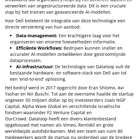
verwerken van ongestructureerde data. Dit is een cruciale
stap bij het trainen van geavanceerde AI-modellen.
Voor Dell betekent de integratie van deze technologie een
directe versterking van hun aanbod:
Data-management:
Een krachtigere laag voor het
organiseren van enorme hoeveelheden informatie.
Efficiënte Workflows:
Bedrijven kunnen sneller en
accurater AI-modellen ontwikkelen door gestroomlijnde
dataprocessen.
AI-infrastructuur:
De technologie van Dataloop vult de
bestaande hardware- en software-stack van Dell aan tot
een 'end-to-end' oplossing.
Het bedrijf werd in 2017 opgericht door Eran Shlomo, Avi
Yashar en Nir Buschi. Tot aan de overname haalde de startup
ongeveer 50 miljoen dollar op bij investeerders zoals NGP
Capital, Alpha Wave Global en verschillende Israëlische
fondsen waaronder F2 Venture Capital en
OurCrowd. Dataloop heeft een divers klantenbestand
opgebouwd met namen als Vimeo, Rentokil en grote
wereldwijde autofabrikanten. Met een team van ruim 80
medewerkers wordt de startup nu onderdeel van de bredere