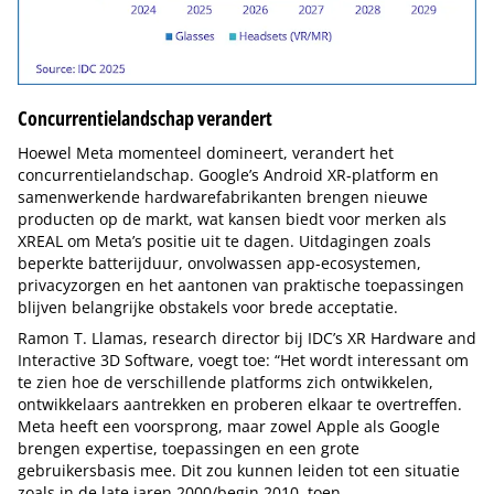
Concurrentielandschap verandert
Hoewel Meta momenteel domineert, verandert het
concurrentielandschap. Google’s Android XR-platform en
samenwerkende hardwarefabrikanten brengen nieuwe
producten op de markt, wat kansen biedt voor merken als
XREAL om Meta’s positie uit te dagen. Uitdagingen zoals
beperkte batterijduur, onvolwassen app-ecosystemen,
privacyzorgen en het aantonen van praktische toepassingen
blijven belangrijke obstakels voor brede acceptatie.
Ramon T. Llamas, research director bij IDC’s XR Hardware and
Interactive 3D Software, voegt toe: “Het wordt interessant om
te zien hoe de verschillende platforms zich ontwikkelen,
ontwikkelaars aantrekken en proberen elkaar te overtreffen.
Meta heeft een voorsprong, maar zowel Apple als Google
brengen expertise, toepassingen en een grote
gebruikersbasis mee. Dit zou kunnen leiden tot een situatie
zoals in de late jaren 2000/begin 2010, toen