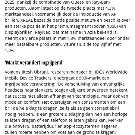
2025, dankzij de combinatie van Quest- en Ray-Ban-
producten. Xiaomi staat op de tweede plaats met 4,3%
marktaandeel, voornamelijk door de introductie van AI-
brillen. XREAL bezet de derde positie met 2% en beschikt over
een sterke positie in het premiumsegment (boven $350) van
displaybrillen. RayNeo, dat met name in Azië bekend is,
neemt de vierde plaats in met 1,8% marktaandeel door onder
meer betaalbare producten. Viture sluit de top vijf af met
1,3%.
'Markt verandert ingrijpend'
Volgens Jitesh Ubrani, research manager bij IDC’s Worldwide
Mobile Device Trackers, ondergaat de XR-markt een
ingrijpende verandering: “De verschuiving van omvangrijke
headsets naar slankere, toegankelijkere ontwerpen betekent
dat succes niet alleen afhangt van technologie, maar ook van
mode en comfort. Het overtuigen van consumenten om een
bril de hele dag te dragen, zelfs als ze geen correctiebril
nodig hebben, is een grotere uitdaging dan hen een horloge
te laten dragen of een telefoon te laten gebruiken. Merken
die ontwerp, batterijduur en app-ecosystemen negeren,
zullen moeite hebben om voet aan de grond te krijgen.”