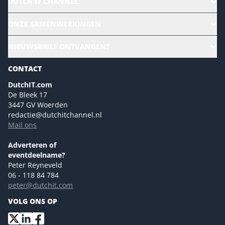
DUTCH IT CHANNEL
Alle evenementen
ONZE SAMENWERKINGEN
Ons team
CloudLunch
NIEUWSBRIEF ONTVANGEN?
Homepage
Gartner
Magazines
CONTACT
NL Digital
Colofon
DutchIT.com
Marketingmogelijkheden 2026
De Bleek 17
Eventmogelijkheden 2026
3447 GV Woerden
redactie@dutchitchannel.nl
Advertising opportunities 2026 ENG
Mail ons
Event opportunities 2026 ENG
Versturen
Adverteren of
eventdeelname?
Peter Reyneveld
06 - 118 84 784
peter@dutchit.com
VOLG ONS OP