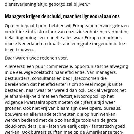
dienstverlening altijd geborgd zal blijven."
Managers krijgen de schuld, maar het ligt vooral aan ons
Op een bepaald punt hebben wij Europeanen ervoor gekozen
om kritieke infrastructuur van onze ziekenhuizen, overheden,
belastinginning - zo'n beetje alles waar Europa en ook ons
mooie Nederland op draait - aan een grote mogendheid toe
te vertrouwen.
Daar waren twee redenen voor.
Allereerst: een puur commerciële, opportunistische afweging
in de eeuwige zoektocht naar efficiëntie. Van managers,
bestuurders, consultants en bedrijfseconomen die
berekenden dat het efficiënter is om zo veel mogelijk uit te
besteden, naar waar ter wereld dan ook. Ook al vergroot het
je afhankelijkheid met een factortje Noordpool: op het
volgende kwartaalrapport moeten de cijfers altijd weer
groener. Ook niet vrij van blaam zijn developers, bureaus,
bouwers en allerhande techneuten die op hun wenken
werden bediend met de o zo handige tools van de grote
cloud-providers, die - laten we eerlijk zijn - fantastisch goed
werken. Ook burgers surften mee op de Amerikaanse tech-