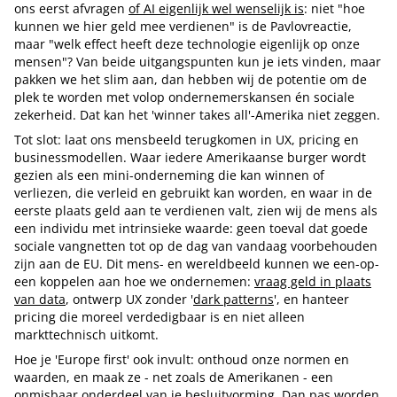
ons eerst afvragen
of AI eigenlijk wel wenselijk is
: niet "hoe
kunnen we hier geld mee verdienen" is de Pavlovreactie,
maar "welk effect heeft deze technologie eigenlijk op onze
mensen"? Van beide uitgangspunten kun je iets vinden, maar
pakken we het slim aan, dan hebben wij de potentie om de
plek te worden met volop ondernemerskansen én sociale
zekerheid. Dat kan het 'winner takes all'-Amerika niet zeggen.
Tot slot: laat ons mensbeeld terugkomen in UX, pricing en
businessmodellen. Waar iedere Amerikaanse burger wordt
gezien als een mini-onderneming die kan winnen of
verliezen, die verleid en gebruikt kan worden, en waar in de
eerste plaats geld aan te verdienen valt, zien wij de mens als
een individu met intrinsieke waarde: geen toeval dat goede
sociale vangnetten tot op de dag van vandaag voorbehouden
zijn aan de EU. Dit mens- en wereldbeeld kunnen we een-op-
een koppelen aan hoe we ondernemen:
vraag geld in plaats
van data
, ontwerp UX zonder '
dark patterns
', en hanteer
pricing die moreel verdedigbaar is en niet alleen
markttechnisch uitkomt.
Hoe je 'Europe first' ook invult: onthoud onze normen en
waarden, en maak ze - net zoals de Amerikanen - een
onmisbaar onderdeel van je besluitvorming. Dan pas worden