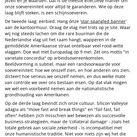
jezelf en je waarden. Dat is de meeste effectieve manier om
onze soevereiniteit voor altijd te garanderen. Wie op deze
laag blijft steken, is een schijnsoeverein.
De tweede laag: eerbied. Hang ónze '
star-spangled banner
'
aan de kantoormuur. Draag de vlag met trots op je site. Waar
wij nog steeds lachen om die rare buurman die de
Nederlandse vlag uit het raam hangt, wapperen in de
gemiddelde Amerikaanse straat ontelbaar veel rood-witte
vlaggen. Doe wat met Europadag op 9 mei. Zet ons motto "in
varietate concordia" op arbeidsovereenkomsten.
Beeldvorming is subtiel, maar een randvoorwaarde voor
soevereiniteit: hoe we onszelf zien, en hoe anderen ons zien,
dicteert hoe serieus we onszelf nemen, en dus welke mate
van controle we over ons bestaan eisen. Op dat vlak mogen
we wél een voorbeeld nemen aan de nationalistische
grondhouding van Amerikanen.
Op de derde laag bevindt zich onze cultuur. Silicon Valleyse
adagia als "move fast and break things" en "fail fast, fail
often" hebben zich misschien wel bewezen als succesvolle
business-strategieën, maar de 'collateral damage' - zoals het
totale gebrek aan sociale zekerheid - is incompatibel met
onze humanistische traditie. Niet voor niets zijn wij het die