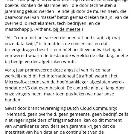
boekte, klonken de alarmbellen - die door techneuten al
jarenlang geluid werden - eindelijk door de muren heen, die
daarvoor wel van massief beton gemaakt leken te zijn, van de
overheid, directiekamers, tech-bedrijven, en de
maatschappij. (Althans,
bij de meeste
.)
"Als Trump met het verkeerde been uit bed stapt, zijn wij
onze data kwijt," is inmiddels de consensus, en dat
breedgedragen besef is een héél positieve ontwikkeling in
een wereld waarin de bestaande wereldorde elke dag, beetje
bij beetje verder afgebroken wordt.
Vorig jaar promoveerde deze angst al van risico naar
werkelijkheid bij het
Internationaal Strafhof
, waarbij het
Microsoft-account van de hoofdaanklager afgesloten werd -
omdat de VS dat even besloot. De controle glipt al lang door
onze vingers heen, maar toen pas keken we naar onze
handen.
Gevat door branchevereniging
Dutch Cloud Community
:
"Niemand, geen overheid, geen gemeente, geen bedrijf, zelfs
niet regeringsleiders of krijgsmachten, kan op dit moment
van Amerikaanse providers een garantie krijgen dat de
integriteit van hun data en de continuïteit van de