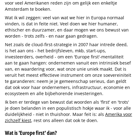
voor veel Amerikanen reden zijn om gelijk een enkeltje
Amsterdam te boeken.
Wat ik wil zeggen: veel van wat we hier in Europa normaal
vinden, is dat in feite niet. Veel doen we hier humaner,
ethischer en duurzamer, en daar mogen we ons bewust van
worden - trots zelfs - en naar gaan gedragen.
Net zoals de cloud-first-strategie in 2007 haar intrede deed,
is het aan ons - het bedrijfsleven, mkb, start-ups,
investeerders, overheid - om een 'Europe first'-mentaliteit
aan te gaan hangen: ondernemen vanuit een intrinsiek besef
van, en waardering voor, wat onze unie uniek maakt. Dat is
veruit het meest effectieve instrument om onze soevereiniteit
te garanderen: neem je je gemeenschap serieus, dan geldt
dat ook voor haar ondernemers, infrastructuur, economie en
ecosysteem en alle bijbehorende investeringen.
Ik ben er terdege van bewust dat woorden als 'first' en 'trots'
je doen belanden in een populistisch hokje waar ik - voor alle
duidelijkheid - niet in thuishoor. Maar feit is: als
Amerika voor
zichzelf kiest
, rest ons alleen dat ook te doen.
Wat is 'Europe first' dan?