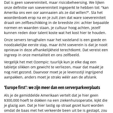
Dat is geen soevereiniteit, maar risicobeheersing. We lijken
onze definitie van soevereiniteit ingeperkt te hebben tot: "kan
Amerika ons een oor aannaaien als ze dat willen?". Sla het
woordenboek erop na en je zult zien dat ware soevereiniteit
draait om zelfbeschikking in de breedste zin: achter bepaalde
normen en waarden staan, je cultuur hoog achten, jezelf
kunnen reden door talent koste wat het kost hier te houden.
Onze servers terughalen naar het vasteland is een goede en
noodzakelijke eerste stap, maar écht soeverein is dat je nooit
opnieuw in deze afhankelijkheid terechtkomt. Dat vereist een
ingreep in onze mentaliteit en ons zelfbeeld.
Vergelijk het met Ozempic: tuurlijk kun je elke dag een
tabletje slikken om gewicht te verliezen, maar dat maakt je
nog niet gezond. Daarvoor moet je je levensstijl ingrijpend
aanpakken, anders moet je straks wéér aan de afslank.
'Europe first': we zijn meer dan een serverparkeerplaats
Als je de gemiddelde Amerikaan vertelt dat je hier geen
$300,000 hoeft te dokken na een ziekenhuisoperatie, kijkt die
je glazig aan. Dat je hier lastig op straat gezet kunt worden
omdat de baas met het verkeerde been uit be is gestapt, zou