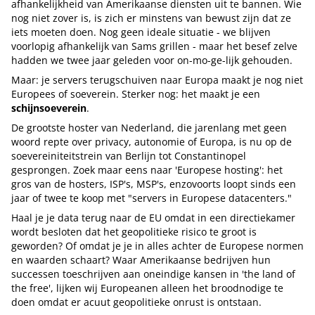
afhankelijkheid van Amerikaanse diensten uit te bannen. Wie
nog niet zover is, is zich er minstens van bewust zijn dat ze
iets moeten doen. Nog geen ideale situatie - we blijven
voorlopig afhankelijk van Sams grillen - maar het besef zelve
hadden we twee jaar geleden voor on-mo-ge-lijk gehouden.
Maar: je servers terugschuiven naar Europa maakt je nog niet
Europees of soeverein. Sterker nog: het maakt je een
schijnsoeverein
.
De grootste hoster van Nederland, die jarenlang met geen
woord repte over privacy, autonomie of Europa, is nu op de
soevereiniteitstrein van Berlijn tot Constantinopel
gesprongen. Zoek maar eens naar 'Europese hosting': het
gros van de hosters, ISP's, MSP's, enzovoorts loopt sinds een
jaar of twee te koop met "servers in Europese datacenters."
Haal je je data terug naar de EU omdat in een directiekamer
wordt besloten dat het geopolitieke risico te groot is
geworden? Of omdat je je in alles achter de Europese normen
en waarden schaart? Waar Amerikaanse bedrijven hun
successen toeschrijven aan oneindige kansen in 'the land of
the free', lijken wij Europeanen alleen het broodnodige te
doen omdat er acuut geopolitieke onrust is ontstaan.