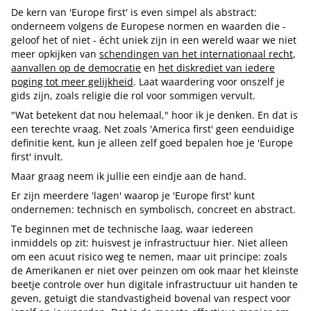
De kern van 'Europe first' is even simpel als abstract:
onderneem volgens de Europese normen en waarden die -
geloof het of niet - écht uniek zijn in een wereld waar we niet
meer opkijken van
schendingen van het internationaal recht
,
aanvallen op de democratie
en
het diskrediet van iedere
poging tot meer gelijkheid
. Laat waardering voor onszelf je
gids zijn, zoals religie die rol voor sommigen vervult.
"Wat betekent dat nou helemaal," hoor ik je denken. En dat is
een terechte vraag. Net zoals 'America first' geen eenduidige
definitie kent, kun je alleen zelf goed bepalen hoe je 'Europe
first' invult.
Maar graag neem ik jullie een eindje aan de hand.
Er zijn meerdere 'lagen' waarop je 'Europe first' kunt
ondernemen: technisch en symbolisch, concreet en abstract.
Te beginnen met de technische laag, waar iedereen
inmiddels op zit: huisvest je infrastructuur hier. Niet alleen
om een acuut risico weg te nemen, maar uit principe: zoals
de Amerikanen er niet over peinzen om ook maar het kleinste
beetje controle over hun digitale infrastructuur uit handen te
geven, getuigt die standvastigheid bovenal van respect voor