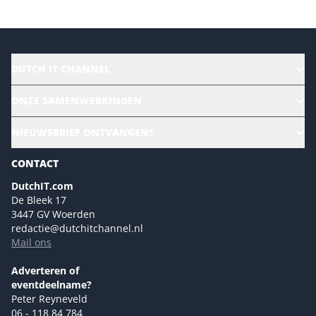
DUTCH IT CHANNEL
Alle evenementen
ONZE SAMENWERKINGEN
Ons team
CloudLunch
NIEUWSBRIEF ONTVANGEN?
Homepage
Gartner
Magazines
CONTACT
NL Digital
Colofon
DutchIT.com
Marketingmogelijkheden 2026
De Bleek 17
Eventmogelijkheden 2026
3447 GV Woerden
redactie@dutchitchannel.nl
Advertising opportunities 2026 ENG
Mail ons
Event opportunities 2026 ENG
Versturen
Adverteren of
eventdeelname?
Peter Reyneveld
06 - 118 84 784