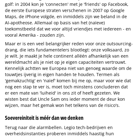
golf: in 2004 kon je 'connecten' met je 'friends' op Facebook,
de eerste Europese straten verschenen in 2007 op Google
Maps, de iPhone volgde, en inmiddels zijn we beland in de
AI-apotheose. Allemaal op basis van het (naïeve)
toekomstbeeld dat we voor altijd vriendjes met iedereen - en
vooral Amerika - zouden zijn.
Maar er is een veel belangrijker reden voor onze outsourcing-
drang, die iets fundamentelers blootlegt: onze volksaard, zo
je wilt. Je maakt je hele continent alléén afhankelijk van een
wereldmacht als je niet op je eigen capaciteiten vertrouwt.
Kennelijk achtten we Europea niet van genoeg waarde om de
touwtjes ijverig in eigen handen te houden. Termen als
'gemakzuchtig' en 'naïef' komen bij me op, maar voor wie dat
nog een stap te ver is, moet toch minstens concluderen dat
er een mate van 'luiheid' in ons zit of heeft gezeten. We
wisten best dat Uncle Sam ons ieder moment de deur kon
wijzen, maar het gemak won het telkens van de risico's.
Soevereiniteit is méér dan we denken
Terug naar die alarmbellen. Legio tech-bedrijven en
overheidsinstanties proberen inmiddels haastig hun