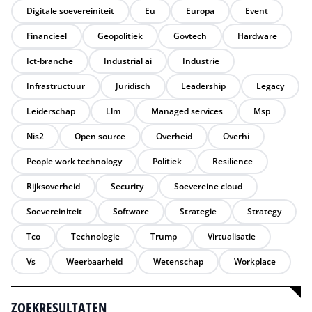
Digitale soevereiniteit
Eu
Europa
Event
Financieel
Geopolitiek
Govtech
Hardware
Ict-branche
Industrial ai
Industrie
Infrastructuur
Juridisch
Leadership
Legacy
Leiderschap
Llm
Managed services
Msp
Nis2
Open source
Overheid
Overhi
People work technology
Politiek
Resilience
Rijksoverheid
Security
Soevereine cloud
Soevereiniteit
Software
Strategie
Strategy
Tco
Technologie
Trump
Virtualisatie
Vs
Weerbaarheid
Wetenschap
Workplace
ZOEKRESULTATEN