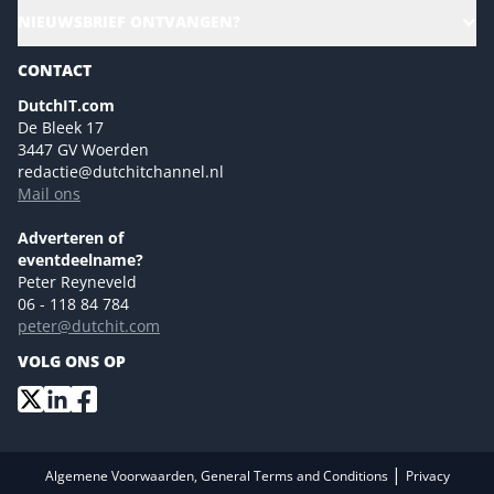
CloudLunch
NIEUWSBRIEF ONTVANGEN?
Homepage
Gartner
Magazines
CONTACT
NL Digital
Colofon
DutchIT.com
Marketingmogelijkheden 2026
De Bleek 17
Eventmogelijkheden 2026
3447 GV Woerden
redactie@dutchitchannel.nl
Advertising opportunities 2026 ENG
Mail ons
Event opportunities 2026 ENG
Versturen
Adverteren of
eventdeelname?
Peter Reyneveld
06 - 118 84 784
peter@dutchit.com
VOLG ONS OP
|
Algemene Voorwaarden, General Terms and Conditions
Privacy