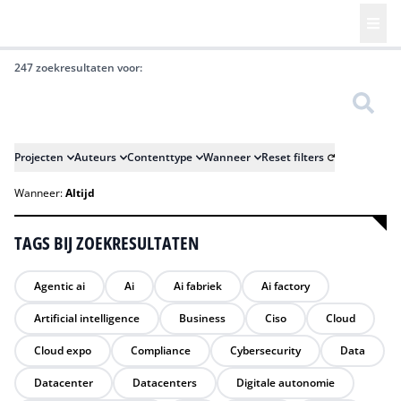
247 zoekresultaten voor:
Zoeken
Projecten
Auteurs
Contenttype
Wanneer
Reset filters
Wanneer:
Altijd
TAGS BIJ ZOEKRESULTATEN
Agentic ai
Ai
Ai fabriek
Ai factory
Artificial intelligence
Business
Ciso
Cloud
Cloud expo
Compliance
Cybersecurity
Data
Datacenter
Datacenters
Digitale autonomie