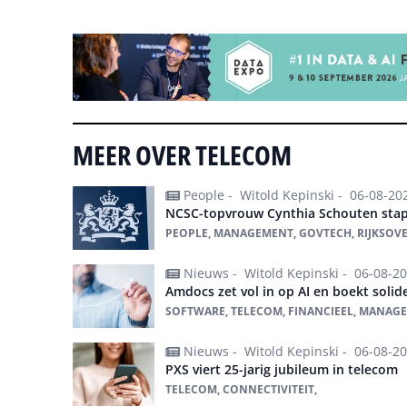
MEER OVER TELECOM
People -
Witold Kepinski -
06-08-20
NCSC-topvrouw Cynthia Schouten stap
PEOPLE, MANAGEMENT, GOVTECH, RIJKSOV
Nieuws -
Witold Kepinski -
06-08-2
Amdocs zet vol in op AI en boekt solide
SOFTWARE, TELECOM, FINANCIEEL, MANAGED
Nieuws -
Witold Kepinski -
06-08-2
PXS viert 25-jarig jubileum in telecom
TELECOM, CONNECTIVITEIT,