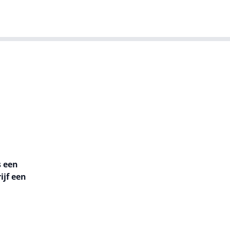
T-agenda
Meer
Dutch IT Leaders
s een
jf een