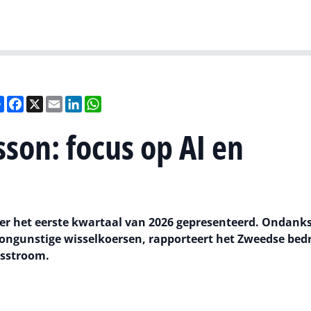
Gartner
I
Deel
Facebook
X
Email
LinkedIn
WhatsApp
sson: focus op AI en
ver het eerste kwartaal van 2026 gepresenteerd. Ondank
gunstige wisselkoersen, rapporteert het Zweedse bedri
asstroom.