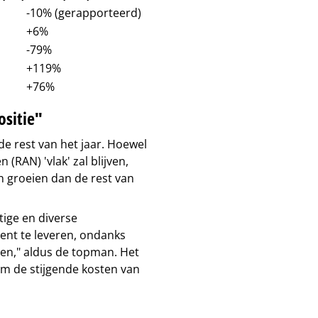
-10% (gerapporteerd)
+6%
-79%
+119%
+76%
ositie"
 de rest van het jaar. Hoewel
(RAN) 'vlak' zal blijven,
an groeien dan de rest van
tige en diverse
tent te leveren, ondanks
n," aldus de topman. Het
 om de stijgende kosten van