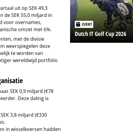
rtaal uit op SEK 49,3
an de SEK 55,0 miljard in
erd voor overnames,
EVENT
ganische omzet met 6%.
Dutch IT Golf Cup 2026
nten, met de divisie
olm weerspiegelen deze
kelijk te worden van
tiger wereldwijd portfolio
anisatie
naar SEK 0,9 miljard (€78
 eerder. Deze daling is
SEK 3,8 miljard (€330
es.
n in wisselkoersen hadden