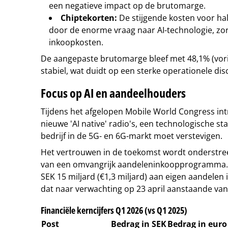
een negatieve impact op de brutomarge.
Chiptekorten:
De stijgende kosten voor ha
door de enorme vraag naar AI-technologie, z
inkoopkosten.
De aangepaste brutomarge bleef met 48,1% (vorig
stabiel, wat duidt op een sterke operationele disc
Focus op AI en aandeelhouders
Tijdens het afgelopen Mobile World Congress int
nieuwe 'AI native' radio's, een technologische sta
bedrijf in de 5G- en 6G-markt moet verstevigen.
Het vertrouwen in de toekomst wordt onderstre
van een omvangrijk aandeleninkoopprogramma. E
SEK 15 miljard (€1,3 miljard) aan eigen aandele
dat naar verwachting op 23 april aanstaande van 
Financiële kerncijfers Q1 2026 (vs Q1 2025)
Post
Bedrag in SEK
Bedrag in euro 