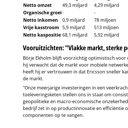
Netto omzet
49,3 miljard
4,29 miljard
Organische groei
-
-
Netto inkomen
0,9 miljard
78 miljoen
Vrije kasstroom
5,9 miljard
513 miljoen
Netto kaspositie
68,1 miljard
5,92 miljard
Vooruitzichten: "Vlakke markt, sterke p
Börje Ekholm blijft voorzichtig optimistisch voor
hij verwacht dat de markt voor mobiele netwerken 
heeft hij er vertrouwen in dat Ericsson sneller k
de markt.
"Onze meerjarige investeringen in een veerkrach
toeleveringsketen stellen ons in staat om consis
geopolitieke en macro-economische onzekerhede
bedrijf zet in op productinnovatie en efficiëntie
componenten op te vangen.
Tip de redactie