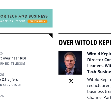
OVER WITOLD KEP
26
Witold Kepin
t over naar RDI
Director Co
ERHEID, TELECOM
Leaders. Wit
Tech Busine
026
Witold Kepin
 Q3-cijfers
 SERVICES, AI
redacteuren,
business tre
026
Channel Par
Auteur pagi