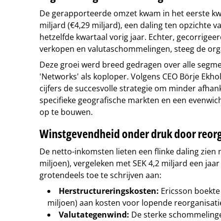
De gerapporteerde omzet kwam in het eerste kwa
miljard (€4,29 miljard), een daling ten opzichte v
hetzelfde kwartaal vorig jaar. Echter, gecorrige
verkopen en valutaschommelingen, steeg de or
Deze groei werd breed gedragen over alle segme
'Networks' als koploper. Volgens CEO Börje Ekh
cijfers de succesvolle strategie om minder afhan
specifieke geografische markten en een evenwich
op te bouwen.
Winstgevendheid onder druk door reorg
De netto-inkomsten lieten een flinke daling zien 
miljoen), vergeleken met SEK 4,2 miljard een jaar
grotendeels toe te schrijven aan:
Herstructureringskosten:
Ericsson boekte 
miljoen) aan kosten voor lopende reorganisati
Valutategenwind:
De sterke schommelinge