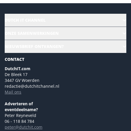
DUTCH IT CHANNEL
Alle evenementen
ONZE SAMENWERKINGEN
Ons team
CloudLunch
NIEUWSBRIEF ONTVANGEN?
Homepage
Gartner
Magazines
CONTACT
NL Digital
Colofon
DutchIT.com
Marketingmogelijkheden 2026
De Bleek 17
Eventmogelijkheden 2026
3447 GV Woerden
redactie@dutchitchannel.nl
Advertising opportunities 2026 ENG
Mail ons
Event opportunities 2026 ENG
Versturen
Adverteren of
eventdeelname?
Peter Reyneveld
06 - 118 84 784
peter@dutchit.com